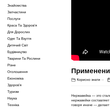
Знайомства
Запчастини
Послуги
Краса Та Здоров'я
Для Дорослих
Одяг Та Взуття
Дитячий Світ
Будівництво
Тварини Та Рослини
Різне
Применени
Оголошення
Економіка
Корисно знати
Здоров'я
Туризм
Нержавейка — это стал
Наука
нержавейки составляет
Техніка
говоря иначе — делает 