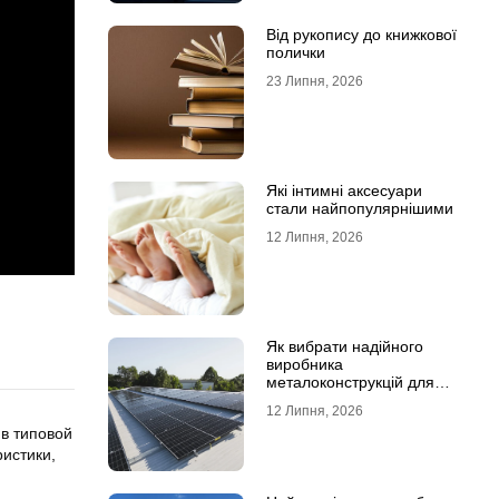
Від рукопису до книжкової
полички
23 Липня, 2026
Які інтимні аксесуари
стали найпопулярнішими
12 Липня, 2026
Як вибрати надійного
виробника
металоконструкцій для
сонячних панелей
12 Липня, 2026
в типовой
истики,