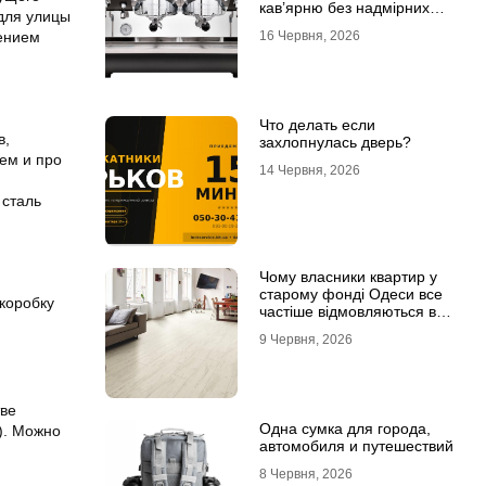
кав’ярню без надмірних
 для улицы
інвестицій
16 Червня, 2026
нением
Что делать если
в,
захлопнулась дверь?
аем и про
14 Червня, 2026
 сталь
Чому власники квартир у
старому фонді Одеси все
коробку
частіше відмовляються від
лінолеуму на користь
9 Червня, 2026
ламінату
тве
Одна сумка для города,
). Можно
автомобиля и путешествий
8 Червня, 2026