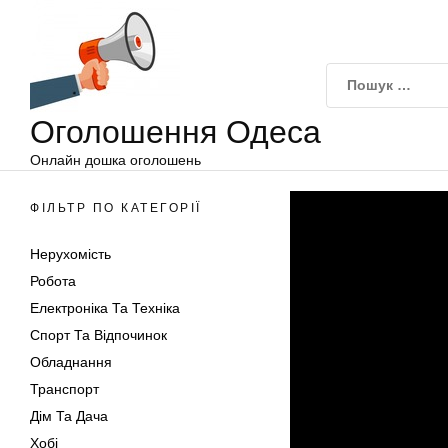
Оголошення
Перейти
Одеса
до
вмісту
Оголошення Одеса
Онлайн дошка оголошень
ФІЛЬТР ПО КАТЕГОРІЇ
Нерухомість
Робота
Електроніка Та Техніка
Спорт Та Відпочинок
Обладнання
Транспорт
Дім Та Дача
Хобі