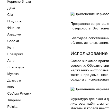
Корисно Знати
Дача
Сім'я
Подорожі
Прекрасная сопротивля
Фінанси
поверхность. Этот тонч
Акваріум
Благодаря собственны
Собаки
область использования.
Коти
Использование 
Електрика
Авто
Самое знакомое практи
условиях. Обратите вн
Література
нержавейки – столовые 
Музика
также и про домашнюю 
созданы с использован
Дозвілля
Кіно
Своїми Руками
Фурнитура для окон и д
Тварини
лифтовая кабина выпол
Polska
Фасады и кровля некот