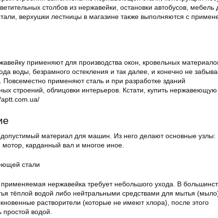
ветительных столбов из нержавейки, остановки автобусов, мебель
тали, верхушки лестницы в магазине также выполняются с приме
ржавейку применяют для производства окон, кровельных материало
вода воды, безрамного остекления и так далее, и конечно не забыв
. Повсеместно применяют сталь и при разработке зданий
ных строений, облицовки интерьеров. Кстати, купить нержавеющую
/aptt.com.ua/
ие
опустимый материал для машин. Из него делают основные узлы: 
 мотор, карданный вал и многое иное.
применяемая нержавейка требует небольшого ухода. В большинс
тья тёплой водой либо нейтральными средствами для мытья (мыло
кновенные растворители (которые не имеют хлора), после этого
 простой водой.