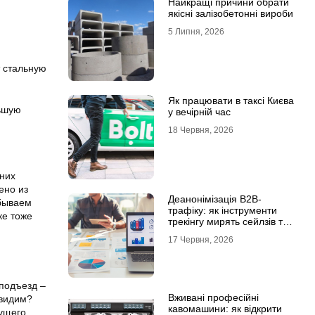
Найкращі причини обрати
якісні залізобетонні вироби
5 Липня, 2026
т стальную
Як працювати в таксі Києва
ьшую
у вечірній час
18 Червня, 2026
них
ено из
Деанонімізація B2B-
абываем
трафіку: як інструменти
ке тоже
трекінгу мирять сейлзів та
маркетологів
17 Червня, 2026
 подъезд –
Вживані професійні
 видим?
кавомашини: як відкрити
сущего