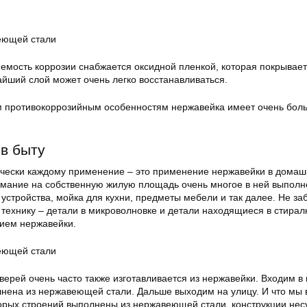
емость коррозии снабжается оксидной пленкой, которая покрывае
айший слой может очень легко восстанавливаться.
м противокоррозийным особенностям нержавейка имеет очень бол
в быту
чески каждому применение – это применение нержавейки в домаш
имание на собственную жилую площадь очень многое в ней выполн
устройства, мойка для кухни, предметы мебели и так далее. Не з
технику – детали в микроволновке и детали находящиеся в стирал
ием нержавейки.
верей очень часто также изготавливается из нержавейки. Входим в
нена из нержавеющей стали. Дальше выходим на улицу. И что мы
орых строений выполнены из нержавеющей стали, конструкции не