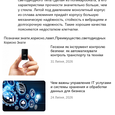
светодиодного типа сделан из поликарбоната, а его
характеристики прочности значительно больше, чем
у стекла. Литой под давлением монолитный корпус
из сплава алюминия придаёт корпусу большую
механическую надёжность, стойкость к вибрациям и
долгосрочную надежность. Такие хорошие качества
поясняются недостатком клетчатки.
Позначки:
знати
,
корисно
,
ламп
,
Преимущество
,
светодиодных
Корисно Знати
Геозони як інструмент контролю
безпеки: як автоматизувати
контроль транспорту та техніки
31 Липня, 2026
Чем важны управление IT услугами
и системы хранения и обработки
данных для бизнеса
24 Липня, 2026