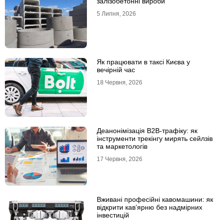
залізобетонні вироби
5 Липня, 2026
Як працювати в таксі Києва у
вечірній час
18 Червня, 2026
Деанонімізація B2B-трафіку: як
інструменти трекінгу мирять сейлзів
та маркетологів
17 Червня, 2026
Вживані професійні кавомашини: як
відкрити кав’ярню без надмірних
інвестицій