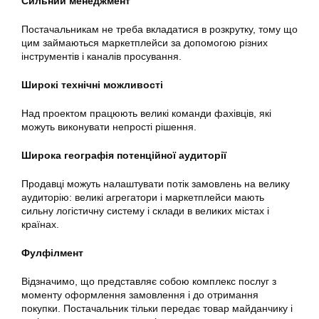
Сильний менеджмент
Постачальникам не треба вкладатися в розкрутку, тому що
цим займаються маркетплейси за допомогою різних
інструментів і каналів просування.
Широкі технічні можливості
Над проектом працюють великі команди фахівців, які
можуть виконувати непрості рішення.
Широка географія потенційної аудиторії
Продавці можуть налаштувати потік замовлень на велику
аудиторію: великі агрегатори і маркетплейси мають
сильну логістичну систему і склади в великих містах і
країнах.
Фулфілмент
Відзначимо, що представляє собою комплекс послуг з
моменту оформлення замовлення і до отримання
покупки. Постачальник тільки передає товар майданчику і