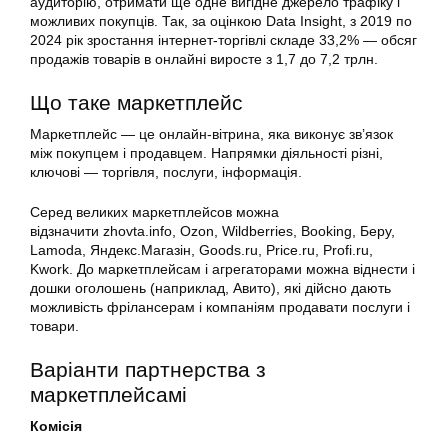
аудиторію, отримати ще одне вигiдне джерело трафіку і
можливих покупців. Так, за оцінкою Data Insight, з 2019 по
2024 рік зростання інтернет-торгівлі складе 33,2% — обсяг
продажів товарів в онлайні виросте з 1,7 до 7,2 трлн.
Що таке маркетплейс
Маркетплейс — це онлайн-вітрина, яка виконує зв’язок
між покупцем і продавцем. Напрямки діяльності різні,
ключові — торгівля, послуги, інформація.
Серед великих маркетплейсов можна
відзначити zhovta.info, Ozon, Wildberries, Booking, Беру,
Lamoda, Яндекс.Магазін, Goods.ru, Price.ru, Profi.ru,
Kwork. До маркетплейсам і агрегаторами можна віднести і
дошки оголошень (наприклад, Авито), які дійсно дають
можливість фрілансерам і компаніям продавати послуги і
товари.
Варіанти партнерства з
маркетплейсамі
Комісія