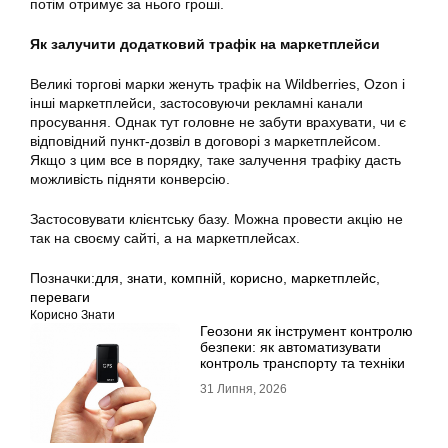
потім отримує за нього гроші.
Як залучити додатковий трафік на маркетплейси
Великі торгові марки женуть трафік на Wildberries, Ozon і
інші маркетплейси, застосовуючи рекламні канали
просування. Однак тут головне не забути врахувати, чи є
відповідний пункт-дозвіл в договорі з маркетплейсом.
Якщо з цим все в порядку, таке залучення трафіку дасть
можливість підняти конверсію.
Застосовувати клієнтську базу. Можна провести акцію не
так на своєму сайті, а на маркетплейсах.
Позначки:
для
,
знати
,
компнiй
,
корисно
,
маркетплейс
,
переваги
Корисно Знати
Геозони як інструмент контролю
безпеки: як автоматизувати
контроль транспорту та техніки
31 Липня, 2026