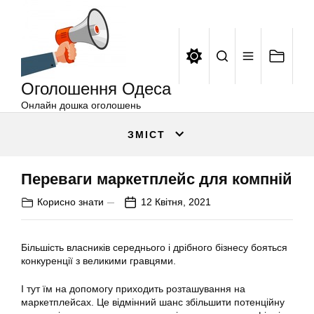
Оголошення
Перейти
Одеса
до
вмісту
Оголошення Одеса
Онлайн дошка оголошень
ЗМІСТ
Переваги маркетплейс для компнiй
Корисно знати
12 Квітня, 2021
Більшість власників середнього і дрібного бізнесу бояться
конкуренції з великими гравцями.
І тут їм на допомогу приходить розташування на
маркетплейсах. Це відмінний шанс збільшити потенційну