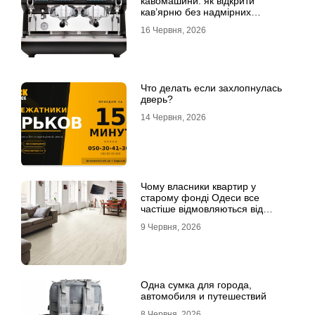
кавомашини: як відкрити
кав’ярню без надмірних
інвестицій
16 Червня, 2026
Что делать если захлопнулась
дверь?
14 Червня, 2026
Чому власники квартир у
старому фонді Одеси все
частіше відмовляються від
лінолеуму на користь ламінату
9 Червня, 2026
Одна сумка для города,
автомобиля и путешествий
8 Червня, 2026