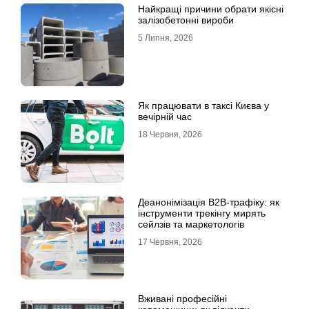
Найкращі причини обрати якісні
залізобетонні вироби
5 Липня, 2026
Як працювати в таксі Києва у
вечірній час
18 Червня, 2026
Деанонімізація B2B-трафіку: як
інструменти трекінгу мирять
сейлзів та маркетологів
17 Червня, 2026
Вживані професійні