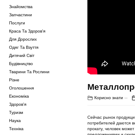
Знайомства
Запчастини
Послуги
Краса Та Здоров'я
Для Дорослих
Одяг Та Взуття
Дитячий Світ
Будівництво
Тварини Та Рослини
Різне
Металлопр
Оголошення
Економіка
Корисно знати
Здоров'я
Туризм
Сейчас рынок продукци
Наука
потребителей даются в
Техніка
прокату, человек може
предложениями и скидк