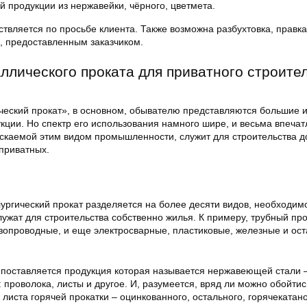
 продукции из нержавейки, чёрного, цветмета.
твляется по просьбе клиента. Также возможна разбухтовка, правка
м, предоставленным заказчиком.
ллического проката для приватного строите
ческий прокат», в основном, обывателю представляются большие 
ции. Но спектр его использования намного шире, и весьма впеч
ускаемой этим видом промышленности, служит для строительства д
 приватных.
лургический прокат разделяется на более десяти видов, необходим
лужат для строительства собственно жилья. К примеру, трубный про
азопроводные, и еще электросварные, пластиковые, железные и ос
 поставляется продукция которая называется нержавеющей стали 
проволока, листы и другое. И, разумеется, вряд ли можно обойтис
 листа горячей прокатки – оцинкованного, остального, горячекатано