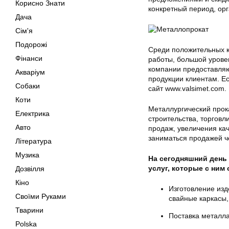
Корисно Знати
конкретный период, орг
Дача
Сім'я
Подорожі
Среди положительных к
Фінанси
работы, большой урове
компании предоставляю
Акваріум
продукции клиентам. Ес
Собаки
сайт www.valsimet.com.
Коти
Металлургический прок
Електрика
строительства, торговл
Авто
продаж, увеличения ка
заниматься продажей ч
Література
Музика
На сегодняшний день
услуг, которые с ним
Дозвілля
Кіно
Изготовление изд
Своїми Руками
свайные каркасы,
Тварини
Поставка металла
Polska