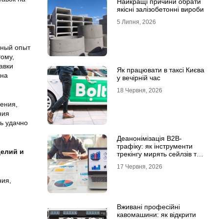
Найкращі причини обрати
якісні залізобетонні вироби
5 Липня, 2026
рный опыт
ому,
авки
Як працювати в таксі Києва
 на
у вечірній час
18 Червня, 2026
ения,
ния
ь удачно
Деанонімізація B2B-
трафіку: як інструменти
делий и
трекінгу мирять сейлзів та
маркетологів
17 Червня, 2026
ния,
Вживані професійні
кавомашини: як відкрити