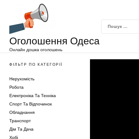
Оголошення
Перейти
Одеса
до
вмісту
Оголошення Одеса
Онлайн дошка оголошень
ФІЛЬТР ПО КАТЕГОРІЇ
Нерухомість
Робота
Електроніка Та Техніка
Спорт Та Відпочинок
Обладнання
Транспорт
Дім Та Дача
Хобі