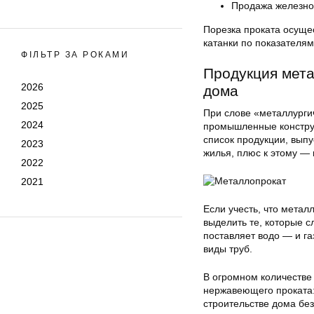
Продажа железной
Порезка проката осущес
катанки по показателя
ФІЛЬТР ЗА РОКАМИ
Продукция мета
2026
дома
2025
При слове «металлурги
2024
промышленные конструк
список продукции, вып
2023
жилья, плюс к этому —
2022
2021
Если учесть, что метал
выделить те, которые с
поставляет водо — и г
виды труб.
В огромном количестве
нержавеющего проката: 
строительстве дома без