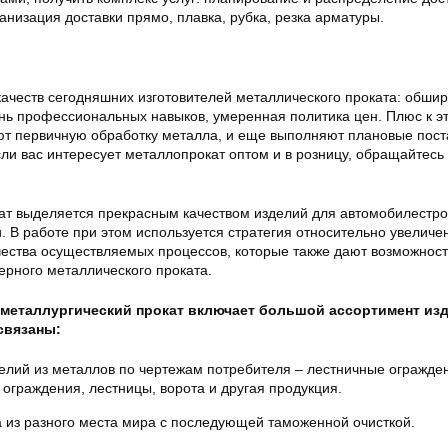
анизация доставки прямо, плавка, рубка, резка арматуры.
ачеств сегодняшних изготовителей металлического проката: обши
нь профессиональных навыков, умеренная политика цен. Плюс к эт
т первичную обработку металла, и еще выполняют плановые пост
ли вас интересует металлопрокат оптом и в розницу, обращайтесь
ат выделяется прекрасным качеством изделий для автомобилестро
и. В работе при этом используется стратегия относительно увеличе
чества осуществляемых процессов, которые также дают возможност
ерного металлического проката.
 металлургический прокат включает большой ассортимент из
 связаны:
елий из металлов по чертежам потребителя – лестничные огражде
 ограждения, лестницы, ворота и другая продукция.
 из разного места мира с последующей таможенной очисткой.