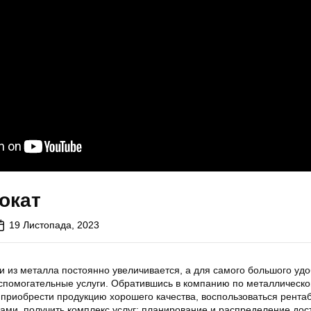
окат
19 Листопада, 2023
и из металла постоянно увеличивается, а для самого большого удо
спомогательные услуги. Обратившись в компанию по металлическ
т приобрести продукцию хорошего качества, воспользоваться рент
ами, получить комплекс услуг: планирование и распределение дос