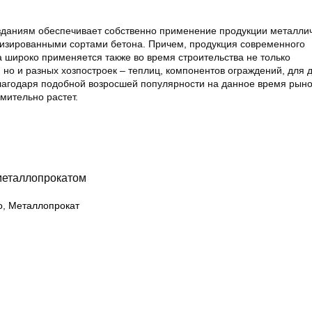
 зданиям обеспечивает собственно применение продукции металли
низированными сортами бетона. Причем, продукция современного
а широко применяется также во время строительства не только
но и разных хозпостроек – теплиц, компонентов ограждений, для 
агодаря подобной возросшей популярности на данное время рыно
мительно растет.
металлопрокатом
о
,
Металлопрокат