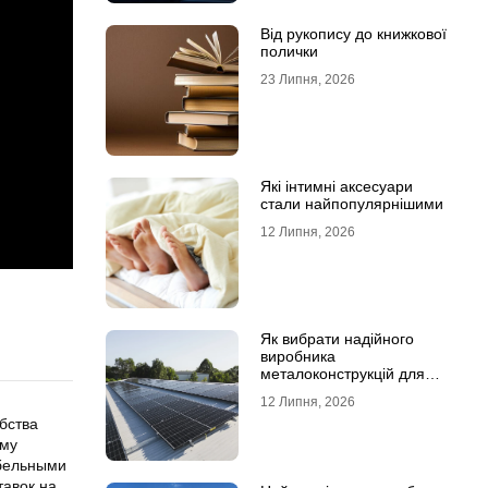
Від рукопису до книжкової
полички
23 Липня, 2026
Які інтимні аксесуари
стали найпопулярнішими
12 Липня, 2026
Як вибрати надійного
виробника
металоконструкцій для
сонячних панелей
12 Липня, 2026
бства
ому
абельными
тавок на