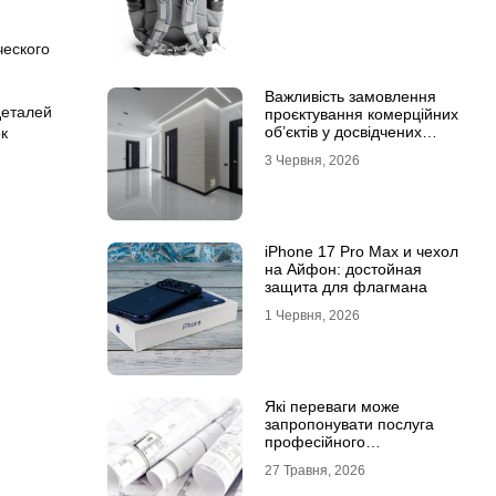
ческого
Важливість замовлення
деталей
проєктування комерційних
об’єктів у досвідчених
к
фахівців
3 Червня, 2026
iPhone 17 Pro Max и чехол
на Айфон: достойная
защита для флагмана
1 Червня, 2026
Які переваги може
запропонувати послуга
професійного
проєктування будинку
27 Травня, 2026