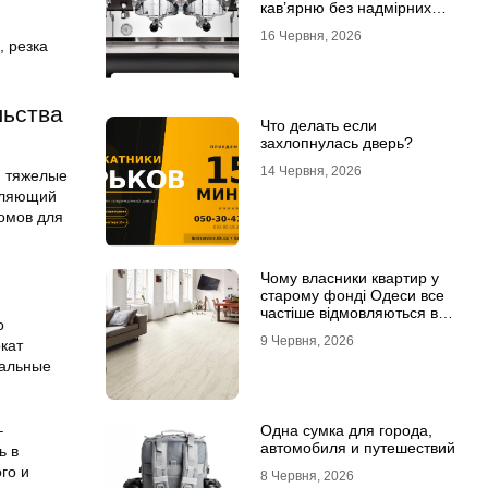
кав’ярню без надмірних
інвестицій
16 Червня, 2026
, резка
льства
Что делать если
захлопнулась дверь?
14 Червня, 2026
и тяжелые
атляющий
омов для
Чому власники квартир у
старому фонді Одеси все
частіше відмовляються від
о
лінолеуму на користь
9 Червня, 2026
кат
ламінату
тальные
Одна сумка для города,
–
автомобиля и путешествий
ь в
го и
8 Червня, 2026