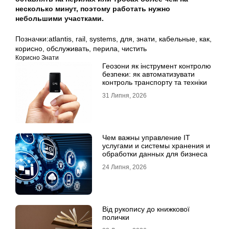
несколько минут, поэтому работать нужно
небольшими участками.
Позначки:
atlantis
,
rail
,
systems
,
для
,
знати
,
кабельные
,
как
,
корисно
,
обслуживать
,
перила
,
чистить
Корисно Знати
Геозони як інструмент контролю
безпеки: як автоматизувати
контроль транспорту та техніки
31 Липня, 2026
Чем важны управление IT
услугами и системы хранения и
обработки данных для бизнеса
24 Липня, 2026
Від рукопису до книжкової
полички