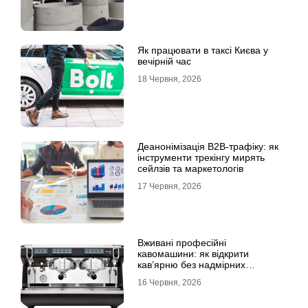
Як працювати в таксі Києва у
вечірній час
18 Червня, 2026
Деанонімізація B2B-трафіку: як
інструменти трекінгу мирять
сейлзів та маркетологів
17 Червня, 2026
Вживані професійні
кавомашини: як відкрити
кав’ярню без надмірних
інвестицій
16 Червня, 2026