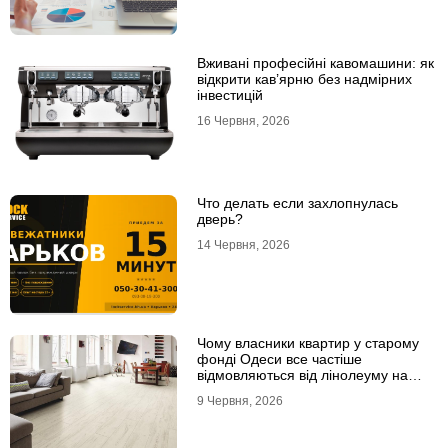
Вживані професійні кавомашини: як
відкрити кав’ярню без надмірних
інвестицій
16 Червня, 2026
Что делать если захлопнулась
дверь?
14 Червня, 2026
Чому власники квартир у старому
фонді Одеси все частіше
відмовляються від лінолеуму на
користь ламінату
9 Червня, 2026