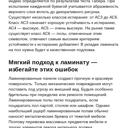
индекс определяется по результатам теста Табера.
При
испытании наждачной бумагой учитывается абразивность
верхнего слоя вплоть до декоративного рисунка
.
Существует несколько классов истирания: от AC3 до AC6.
Класс AC3 означает хорошую устойчивость к истиранию,
AC4 — высокую, AC5 — очень высокую. На рынке также
существует класс AC6 — полы, отмеченные этим
символом, отвечают самым высоким критериям
устойчивости к истиранию
добавляет. В укладке ламината
на пол нужна будет и качественная подложка.
Мягкий подход к ламинату —
избегайте этих ошибок
Ламинированные панели создают прочную и красивую
поверхность. Только механические повреждения могут
поставить под угрозу их внешний вид. Будьте особенно
бдительны при переделке или ремонте помещений.
Ламинированные полы легко поцарапать, если
поцарапать пол партой, столом или шкафом. Однако
наибольший ущерб ламинированным полам обычно
наносят металлические бревна от тяжелой мебели.
Поэтому перевозка массивных предметов мебели и
других элементов декора интерьера должна