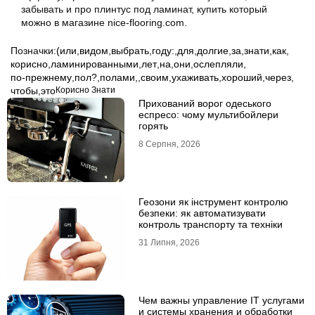
забывать и про плинтус под ламинат, купить который
можно в магазине nice-flooring.com.
Позначки:
(или
,
видом
,
выбрать
,
году:
,
для
,
долгие
,
за
,
знати
,
как
,
корисно
,
ламинированными
,
лет
,
на
,
они
,
ослепляли
,
по-прежнему
,
пол?
,
полами,
,
своим
,
ухаживать
,
хороший
,
через
,
чтобы
,
это
Корисно Знати
Прихований ворог одеського
еспресо: чому мультибойлери
горять
8 Серпня, 2026
Геозони як інструмент контролю
безпеки: як автоматизувати
контроль транспорту та техніки
31 Липня, 2026
Чем важны управление IT услугами
и системы хранения и обработки