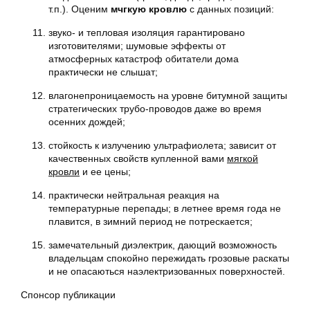
т.п.). Оценим
мчгкую кровлю
с данных позиций:
звуко- и тепловая изоляция гарантировано
изготовителями; шумовые эффекты от
атмосферных катастроф обитатели дома
практически не слышат;
влагонепроницаемость на уровне битумной защиты
стратегических трубо-проводов даже во время
осенних дождей;
стойкость к излучению ультрафиолета; зависит от
качественных свойств купленной вами
мягкой
кровли
и ее цены;
практически нейтральная реакция на
температурные перепады; в летнее время года не
плавится, в зимний период не потрескается;
замечательный диэлектрик, дающий возможность
владельцам спокойно пережидать грозовые раскаты
и не опасаються наэлектризованных поверхностей.
Спонсор публикации