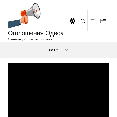
Оголошення
Перейти
Одеса
до
вмісту
Оголошення Одеса
Онлайн дошка оголошень
ЗМІСТ