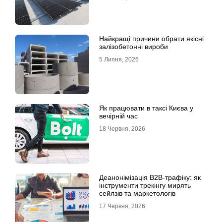
Найкращі причини обрати якісні
залізобетонні вироби
5 Липня, 2026
Як працювати в таксі Києва у
вечірній час
18 Червня, 2026
Деанонімізація B2B-трафіку: як
інструменти трекінгу мирять
сейлзів та маркетологів
17 Червня, 2026