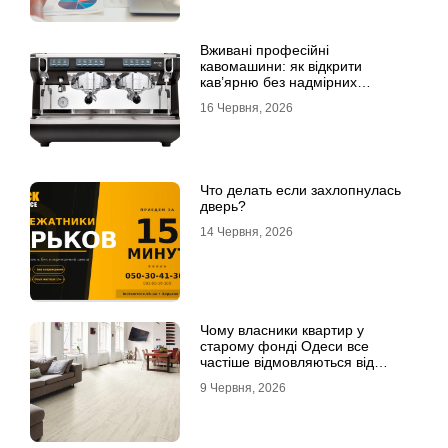
Вживані професійні
кавомашини: як відкрити
кав’ярню без надмірних
інвестицій
16 Червня, 2026
Что делать если захлопнулась
дверь?
14 Червня, 2026
Чому власники квартир у
старому фонді Одеси все
частіше відмовляються від
лінолеуму на користь ламінату
9 Червня, 2026