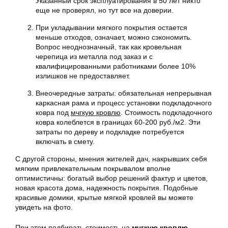
Указанный срок эксплуатирования в 50 лет никто
еще не проверял, но тут все на доверии.
При укладывании мягкого покрытия остается
меньше отходов, означает, можно сэкономить.
Вопрос неоднозначный, так как кровельная
черепица из металла под заказ и с
квалифицированными работниками более 10%
излишков не предоставляет.
Внеочередные затраты: обязательная непрерывная
каркасная рама и процесс установки подкладочного
ковра под
мчгкую кровлю
. Стоимость подкладочного
ковра колеблется в границах 60-200 руб./м2. Эти
затраты по дереву и подкладке потребуется
включать в смету.
С другой стороны, мнения жителей дач, накрывших себя
мягким привлекательным покрывалом вполне
оптимистичны: богатый выбор решений фактур и цветов,
новая красота дома, надежность покрытия. Подобные
красивые домики, крытые мягкой кровлей вы можете
увидеть на фото.
При этом подбирать стоимость на
мчгкую кровлю