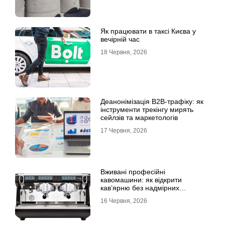
Як працювати в таксі Києва у
вечірній час
18 Червня, 2026
Деанонімізація B2B-трафіку: як
інструменти трекінгу мирять
сейлзів та маркетологів
17 Червня, 2026
Вживані професійні
кавомашини: як відкрити
кав’ярню без надмірних
інвестицій
16 Червня, 2026