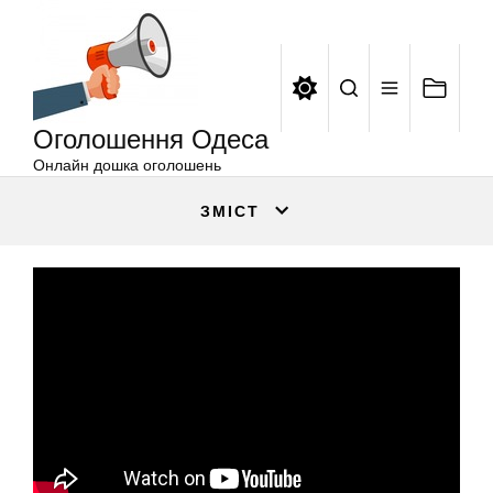
Оголошення
Перейти
Одеса
до
вмісту
Оголошення Одеса
Онлайн дошка оголошень
ЗМІСТ