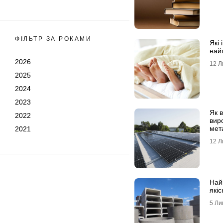
ФІЛЬТР ЗА РОКАМИ
Які 
най
2026
12 Л
2025
2024
2023
Як 
2022
вир
мет
2021
сон
12 Л
Най
якіс
5 Ли