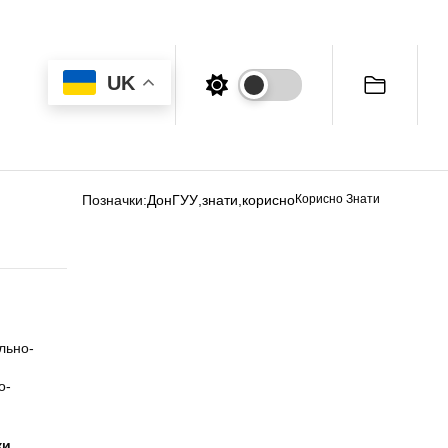
UK
Позначки:
ДонГУУ
,
знати
,
корисно
Корисно Знати
льно-
о-
ки