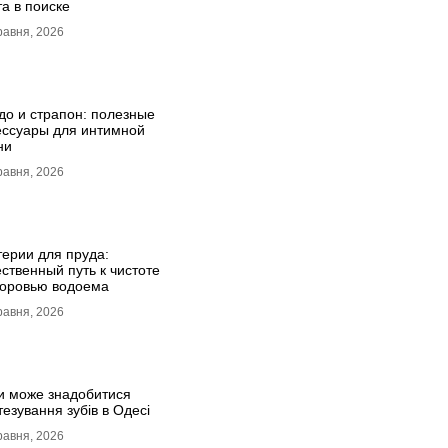
та в поиске
равня, 2026
до и страпон: полезные
ессуары для интимной
ни
равня, 2026
терии для пруда:
ественный путь к чистоте
доровью водоема
равня, 2026
и може знадобитися
езування зубів в Одесі
равня, 2026