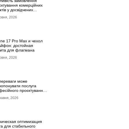
ливість замовлення
єктування комерційних
ктів у досвідчених
івців
рвня, 2026
one 17 Pro Max и чехол
Айфон: достойная
ита для флагмана
рвня, 2026
 переваги може
ропонувати послуга
фесійного проєктування
инку
равня, 2026
ническая оптимизация
та для стабильного