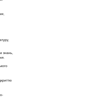
ми,
атуру,
м знань,
ня.
ького
дкриттю
о-