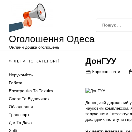
Оголошення
Перейти
Одеса
до
вмісту
Оголошення Одеса
Онлайн дошка оголошень
ДонГУУ
ФІЛЬТР ПО КАТЕГОРІЇ
Корисно знати
Нерухомість
Робота
Електроніка Та Техніка
Спорт Та Відпочинок
Донецький державний ун
Обладнання
науковим комплексом, як
залученням інтелектуал
Транспорт
дослідних інститутів і 
Дім Та Дача
Хобі
Як центр інтеграції с