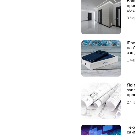
Важ
про
об’є
фах
3 Че
iPh
на 
защ
1 Че
Які
зап
про
буд
27 Т
Тех
сай