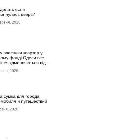
 делать если
лопнулась дверь?
ервня, 2026
у власники квартир у
рому фонді Одеси все
тіше відмовляються від
олеуму на користь
рвня, 2026
інату
а сумка для города,
омобиля и путешествий
рвня, 2026