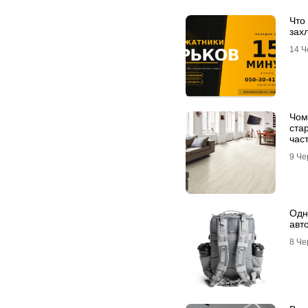
Что
зах
14 Ч
Чом
ста
час
лін
9 Че
лам
Одн
авт
8 Че