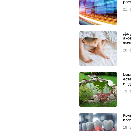
рос
21 Т
Дил
акс
жиз
20 Т
Бак
ест
и з
19 Т
Кол
прот
19 Т