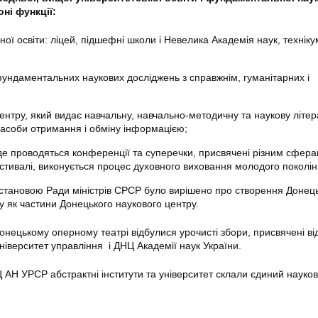
ні функції:
ої освіти: ліцей, підшефні школи і Невелика Академія наук, техніку
фундаментальних наукових досліджень з справжнім, гуманітарних і
нтру, який видає навчальну, навчально-методичну та наукову літер
засоби отримання і обміну інформацією;
 де проводяться конференції та суперечки, присвячені різним сфера
естивалі, виконується процес духовного виховання молодого поколін
становою Ради міністрів СРСР було вирішено про створення Донец
у як частини Донецького наукового центру.
Донецькому оперному театрі відбулися урочисті збори, присвячені ві
іверситет управління і ДНЦ Академії наук України.
 АН УРСР абстрактні інститути та університет склали єдиний науков