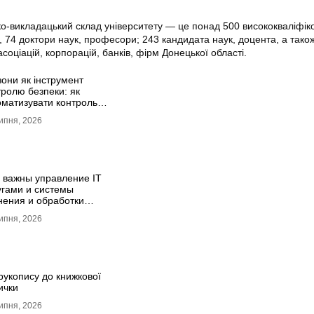
о-викладацький склад університету — це понад 500 висококваліфік
і, 74 доктори наук, професори; 243 кандидата наук, доцента, а тако
асоціацій, корпорацій, банків, фірм Донецької області.
зони як інструмент
тролю безпеки: як
оматизувати контроль
спорту та техніки
ипня, 2026
 важны управление IT
угами и системы
нения и обработки
ных для бизнеса
ипня, 2026
рукопису до книжкової
ички
ипня, 2026