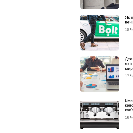
Як п
вечі
18 Ч
Деа
як і
миря
мар
17 Ч
Вжи
кав
кав
інве
16 Ч