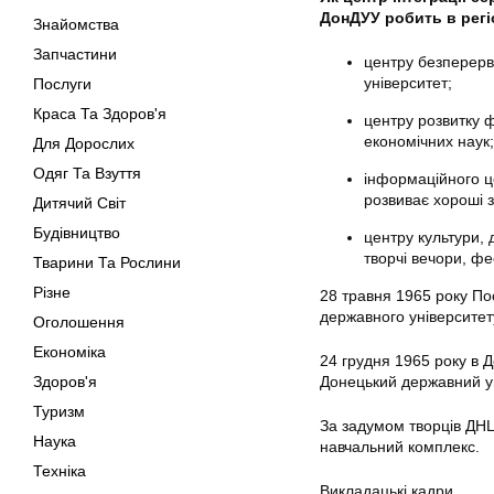
ДонДУУ робить в регіо
Знайомства
Запчастини
центру безперервн
університет;
Послуги
Краса Та Здоров'я
центру розвитку 
економічних наук;
Для Дорослих
Одяг Та Взуття
інформаційного це
розвиває хороші 
Дитячий Світ
Будівництво
центру культури,
творчі вечори, ф
Тварини Та Рослини
Різне
28 травня 1965 року По
державного університет
Оголошення
Економіка
24 грудня 1965 року в 
Здоров'я
Донецький державний ун
Туризм
За задумом творців ДНЦ
Наука
навчальний комплекс.
Техніка
Викладацькі кадри