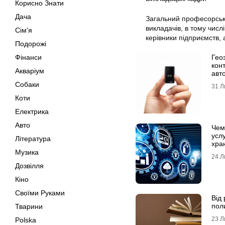
Корисно Знати
Дача
Загальний професорськ
викладачів, в тому числ
Сім'я
керівники підприємств, 
Подорожі
Фінанси
Гео
кон
Акваріум
авт
тран
Собаки
31 Л
Коти
Електрика
Авто
Чем
усл
Література
хра
дан
Музика
24 Л
Дозвілля
Кіно
Своїми Руками
Від 
пол
Тварини
23 Л
Polska