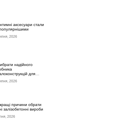
інтимні аксесуари стали
популярнішими
ипня, 2026
вибрати надійного
обника
алоконструкцій для
ячних панелей
ипня, 2026
кращі причини обрати
ні залізобетонні вироби
пня, 2026