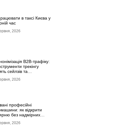
рацювати в таксі Києва у
рній час
ервня, 2026
нонімізація B2B-трафіку:
нструменти трекінгу
ть сейлзів та
кетологів
ервня, 2026
вані професійні
омашини: як відкрити
’ярню без надмірних
стицій
ервня, 2026