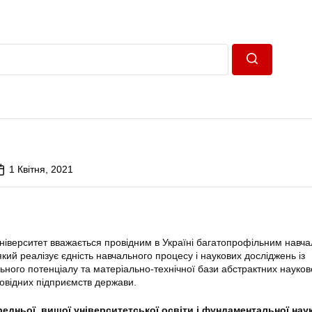
Пошук
1 Квітня, 2021
іверситет вважається провідним в Українi багатопрофільним навча
ий реалізує єдність навчального процесу і наукових досліджень із
ьного потенціалу та матеріально-технічної бази абстрактних науков
провідних підприємств держави.
ередньої, вищої університетської освіти і фундаментальної нау