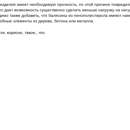
 изделия имеет необходимую прочность, по этой причине повредит
 что дает возможность существенно сделать меньше нагрузку на нес
димо также добавить, что балясины из пенополистирола имеют нам
обные элементы из дерева, бетона или металла.
ати
,
корисно
,
такое,
,
что