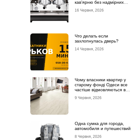
кав’ярню без надмірних
інвестицій
16 Червня, 2026
Что делать если
захлопнулась дверь?
14 Червня, 2026
Чому власники квартир у
старому фонді Одеси все
частіше відмовляються від
лінолеуму на користь
9 Червня, 2026
ламінату
Одна сумка для города,
автомобиля и путешествий
8 Червня, 2026