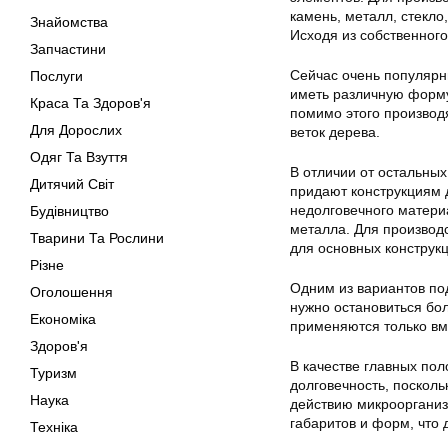
камень, металл, стекло
Знайомства
Исходя из собственного
Запчастини
Сейчас очень популярн
Послуги
иметь различную форму
Краса Та Здоров'я
помимо этого производ
Для Дорослих
веток дерева.
Одяг Та Взуття
В отличии от остальных
Дитячий Світ
придают конструкциям 
недолговечного матери
Будівництво
металла. Для производ
Тварини Та Рослини
для основных конструкц
Різне
Одним из вариантов по
Оголошення
нужно остановиться бо
Економіка
применяются только вм
Здоров'я
В качестве главных по
Туризм
долговечность, посколь
Наука
действию микроорганиз
габаритов и форм, что
Техніка