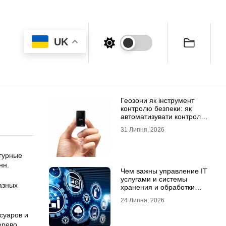
UK
Геозони як інструмент
контролю безпеки: як
автоматизувати контроль
транспорту та техніки
31 Липня, 2026
гурные
нн.
Чем важны управление IT
услугами и системы
азных
хранения и обработки
данных для бизнеса
24 Липня, 2026
суаров и
ерево,