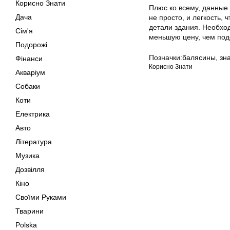
Корисно Знати
Плюс ко всему, данные
Дача
не просто, и легкость,
детали здания. Необхо
Сім'я
меньшую цену, чем под
Подорожі
Позначки:
балясины
,
зн
Фінанси
Корисно Знати
Акваріум
Собаки
Коти
Електрика
Авто
Література
Музика
Дозвілля
Кіно
Своїми Руками
Тварини
Polska