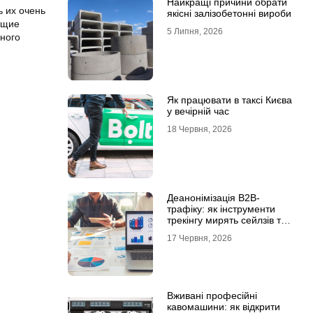
Найкращі причини обрати
ь их очень
якісні залізобетонні вироби
ущие
5 Липня, 2026
ного
Як працювати в таксі Києва
у вечірній час
18 Червня, 2026
Деанонімізація B2B-
трафіку: як інструменти
трекінгу мирять сейлзів та
маркетологів
17 Червня, 2026
Вживані професійні
кавомашини: як відкрити