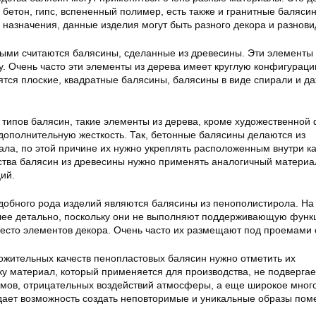
, бетон, гипс, вспененный полимер, есть также и гранитные баляси
 назначения, данные изделия могут быть разного декора и разнови
ыми считаются балясины, сделанные из древесины. Эти элементы 
. Очень часто эти элементы из дерева имеет круглую конфигураци
ятся плоские, квадратные балясины, балясины в виде спирали и да
 типов балясин, такие элементы из дерева, кроме художественной 
дополнительную жесткость. Так, бетонные балясины делаются из
ала, по этой причине их нужно укреплять расположенным внутри к
ства балясин из древесины нужно применять аналогичный материал
ий.
добного рода изделий являются балясины из пенополистирола. На
лее детально, поскольку они не выполняют поддерживающую функ
есто элементов декора. Очень часто их размещают под проемами 
ложительных качеств пенопластовых балясин нужно отметить их
ку материал, который применяется для производства, не подвергае
мов, отрицательных воздействий атмосферы, а еще широкое мног
 дает возможность создать неповторимые и уникальные образы по