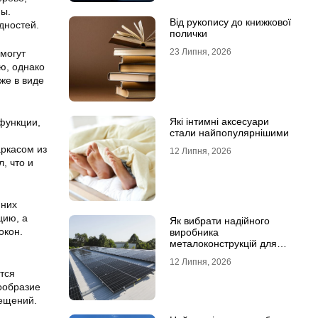
ны.
Від рукопису до книжкової
дностей.
полички
23 Липня, 2026
могут
ю, однако
же в виде
Які інтимні аксесуари
функции,
стали найпопулярнішими
аркасом из
12 Липня, 2026
, что и
 них
цию, а
Як вибрати надійного
окон.
виробника
металоконструкцій для
сонячних панелей
12 Липня, 2026
тся
ообразие
мещений.