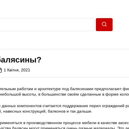
Пошук
 балясины?
1 Квітня, 2021
тельным работам и архитектуре под балясинами предполагают фи
 небольшой высоты, в большинстве своём сделанные в форме коло
 данных компонентов считается поддержание перил ограждений р
, навесных конструкций, балконов и так дальше.
применяться в производственном процессе мебели в качестве аксес
одства балясин могут применяться очень разные материалы. Это д