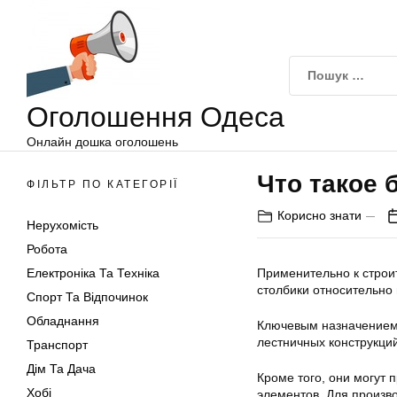
Оголошення
Перейти
Одеса
до
вмісту
Оголошення Одеса
Онлайн дошка оголошень
Что такое
ФІЛЬТР ПО КАТЕГОРІЇ
Корисно знати
Нерухомість
Робота
Електроніка Та Техніка
Применительно к строи
столбики относительно
Спорт Та Відпочинок
Обладнання
Ключевым назначением
лестничных конструкций
Транспорт
Дім Та Дача
Кроме того, они могут 
Хобі
элементов. Для произв