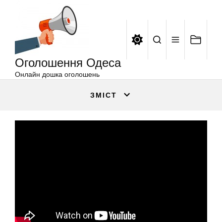
Оголошення
Перейти
Одеса
до
вмісту
Оголошення Одеса
Онлайн дошка оголошень
ЗМІСТ