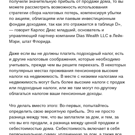
получили значительную прибыль от продажи дома, то вы
можете рассмотреть возможность использования
стратегии сбора налоговых потерь, компенсируя убытки
по акциям, облигациям или паевым инвестиционным
фондам доходами, так как это отражается в таблице D»,
— говорит Карлос Диас младший, основатель и
управляющий партнер компании Dias Wealth LLC в Лейк-
Мэри, штат Флорида.
Даже если вы не должны платить подоходный налог, есть
и другие налоговые соображения, которые необходимо
учитывать, прежде чем вы решите переехать. В некоторых
популярных местах проживания пенсионеров высокие
налоги на недвижимость. В месте с низкими налогами на
недвижимость могут быть более высокие налоги с продаж
или подоходные налоги, или же там могут по-другому
облагаться налогом ваши пенсионные доходы.
Что делать вместо этого: Во-первых, попытайтесь
определить свою вероятную прибыль. Это не просто
разница между тем, что вы заплатили за дом, и тем, за
что вы его продали, а разница между ценой продажи и
себестоимостью дома. Себестоимость включает в себя
первоначальную сумму, уплаченную за дом, а также все