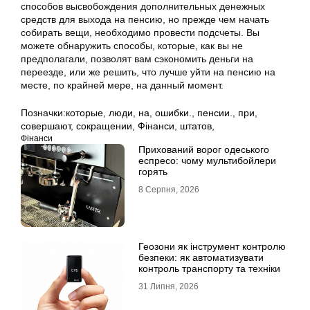
способов высвобождения дополнительных денежных
средств для выхода на пенсию, но прежде чем начать
собирать вещи, необходимо провести подсчеты. Вы
можете обнаружить способы, которые, как вы не
предполагали, позволят вам сэкономить деньги на
переезде, или же решить, что лучше уйти на пенсию на
месте, по крайней мере, на данный момент.
Позначки:
которые
,
люди
,
на
,
ошибки.
,
пенсии.
,
при
,
совершают
,
сокращении
,
Фінанси
,
штатов,
Фінанси
Прихований ворог одеського
еспресо: чому мультибойлери
горять
8 Серпня, 2026
Геозони як інструмент контролю
безпеки: як автоматизувати
контроль транспорту та техніки
31 Липня, 2026