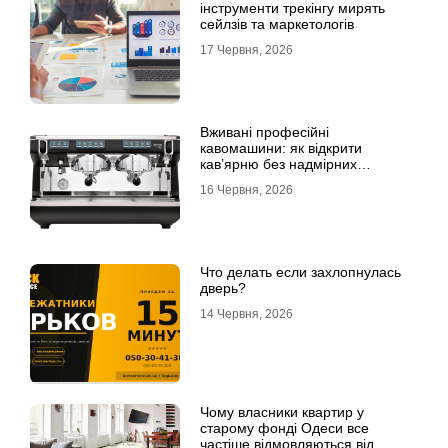
інструменти трекінгу мирять
сейлзів та маркетологів
17 Червня, 2026
Вживані професійні
кавомашини: як відкрити
кав’ярню без надмірних
інвестицій
16 Червня, 2026
Что делать если захлопнулась
дверь?
14 Червня, 2026
Чому власники квартир у
старому фонді Одеси все
частіше відмовляються від