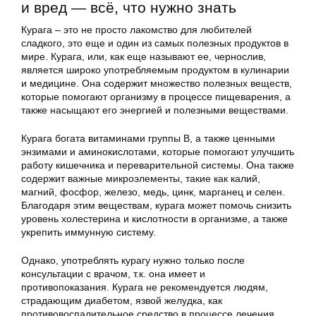
и вред — всё, что нужно знать
Курага – это не просто лакомство для любителей
сладкого, это еще и один из самых полезных продуктов в
мире. Курага, или, как еще называют ее, чернослив,
является широко употребляемым продуктом в кулинарии
и медицине. Она содержит множество полезных веществ,
которые помогают организму в процессе пищеварения, а
также насыщают его энергией и полезными веществами.
Курага богата витаминами группы В, а также ценными
энзимами и аминокислотами, которые помогают улучшить
работу кишечника и переварительной системы. Она также
содержит важные микроэлементы, такие как калий,
магний, фосфор, железо, медь, цинк, марганец и селен.
Благодаря этим веществам, курага может помочь снизить
уровень холестерина и кислотности в организме, а также
укрепить иммунную систему.
Однако, употреблять курагу нужно только после
консультации с врачом, т.к. она имеет и
противопоказания. Курага не рекомендуется людям,
страдающим диабетом, язвой желудка, как
противовоспалительное средство в процессе лечения