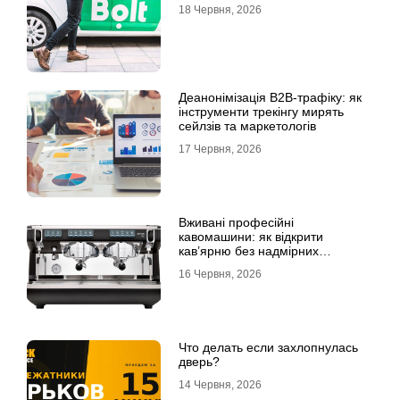
18 Червня, 2026
Деанонімізація B2B-трафіку: як
інструменти трекінгу мирять
сейлзів та маркетологів
17 Червня, 2026
Вживані професійні
кавомашини: як відкрити
кав’ярню без надмірних
інвестицій
16 Червня, 2026
Что делать если захлопнулась
дверь?
14 Червня, 2026