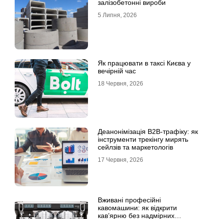
залізобетонні вироби
5 Липня, 2026
Як працювати в таксі Києва у
вечірній час
18 Червня, 2026
Деанонімізація B2B-трафіку: як
інструменти трекінгу мирять
сейлзів та маркетологів
17 Червня, 2026
Вживані професійні
кавомашини: як відкрити
кав’ярню без надмірних