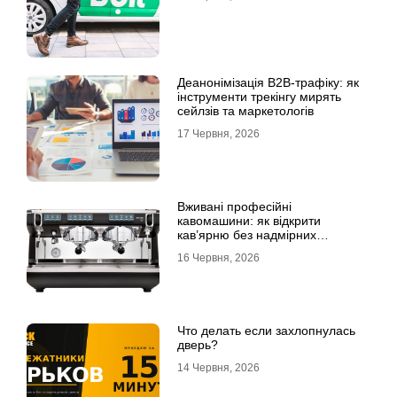
Деанонімізація B2B-трафіку: як
інструменти трекінгу мирять
сейлзів та маркетологів
17 Червня, 2026
Вживані професійні
кавомашини: як відкрити
кав’ярню без надмірних
інвестицій
16 Червня, 2026
Что делать если захлопнулась
дверь?
14 Червня, 2026