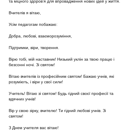
та міцного здоров’я для впровадження нових ідей у життя.
Вчителів я вітаю,
Усім педагогам побажаю:
Добра, любові, взаєморозуміння,
Підтримки, віри, творення.
Вірю тобі, мій наставник! Низький уклін за твою працю і
безсонні ночі. Зі святом!
Вітаю вчителів із професійним святом! Бажаю учнів, які
розуміють, і віри у свої сили!
Учитель! Вітаю зі святом! Будь гідний своєї професії та
вдячних учнів!
Вір у свою зірку, вчителю! Ти гідний любові учнів. Зі
святом!
З Днем учителя вас вітаю!