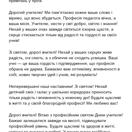
привітань у прозі.
Дорогий учителю! Ми пам’ятаємо кожне ваше слово і
віримо, що воно збудеться. Професія педагога вічна, а
ваша місія, Учителю, нести у світ добро, світло і знання!
Нехай у ваших очах завжди світиться іскорка щастя, а
серце стискається тільки від радості та гордості за своїх
учнів!
Зі святом, дорогі вчителі! Нехай у ваших серцях живе
радість, очі сяють, а з обличчя не сходить усмішка. Ваші
учні — це ваша гордість і підтвердження, що професія
обрана не дарма. Бажаємо вам оптимізму, впевненості в
собі, нових творчих ідей і учнів, які розуміють!
Неперевершені наші наставники! Зі святом! Нехай
дитячий сміх і галас у шкільних коридорах приносить
тільки радість і впевненість у кожному дні! Будьте щасливі
в житті та у своїй благородній професії! Ми любимо вас!
Дорогі вчителі! Вітаю з професійним святом Днем учителя!
Бажаю залишатися завжди на висоті, підвищувати
професійний рівень. Будьте щасливі та здорові в житті,
успішні та значущі в роботі. У ваших руках майбутнє.