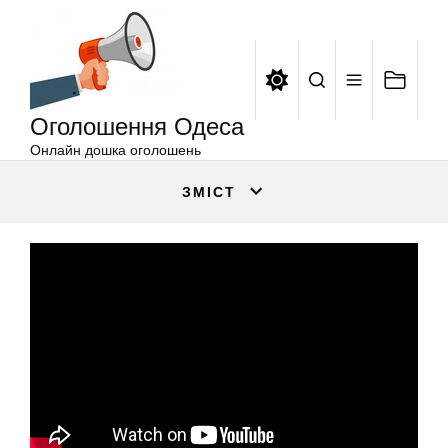
Оголошення
Перейти
Одеса
до
вмісту
Оголошення Одеса
Онлайн дошка оголошень
ЗМІСТ