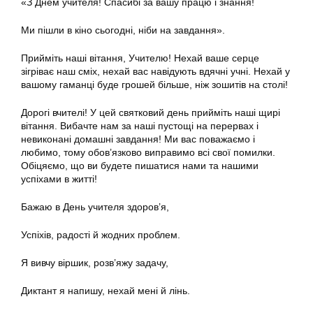
«З Днем учителя! Спасибі за вашу працю і знання!
Ми пішли в кіно сьогодні, ніби на завдання».
Прийміть наші вітання, Учителю! Нехай ваше серце
зігріває наш сміх, нехай вас навідують вдячні учні. Нехай у
вашому гаманці буде грошей більше, ніж зошитів на столі!
Дорогі вчителі! У цей святковий день прийміть наші щирі
вітання. Вибачте нам за наші пустощі на перервах і
невиконані домашні завдання! Ми вас поважаємо і
любимо, тому обов’язково виправимо всі свої помилки.
Обіцяємо, що ви будете пишатися нами та нашими
успіхами в житті!
Бажаю в День учителя здоров’я,
Успіхів, радості й жодних проблем.
Я вивчу віршик, розв’яжу задачу,
Диктант я напишу, нехай мені й лінь.