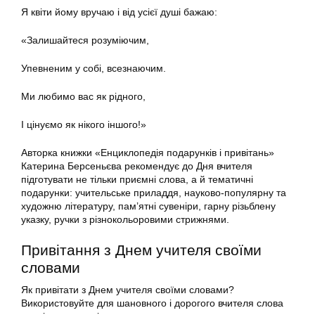
Я квіти йому вручаю і від усієї душі бажаю:
«Залишайтеся розуміючим,
Упевненим у собі, всезнаючим.
Ми любимо вас як рідного,
І цінуємо як нікого іншого!»
Авторка книжки «Енциклопедія подарунків і привітань»
Катерина Берсеньєва рекомендує до Дня вчителя
підготувати не тільки приємні слова, а й тематичні
подарунки: учительське приладдя, науково-популярну та
художню літературу, пам’ятні сувеніри, гарну різьблену
указку, ручки з різнокольоровими стрижнями.
Привітання з Днем учителя своїми
словами
Як привітати з Днем учителя своїми словами?
Використовуйте для шановного і дорогого вчителя слова