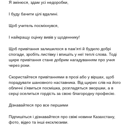
Я змінюся, здам усі недоробки,
І буду бачити цілі вдалині.
Щоб учитель посміхнувся,
І найкращу оцінку вивів у щоденнику!
Щоб привітання залишилося в пам’яті й будило добрі
спогади, зробіть листівку і впишіть у неї теплі слова. Тоді
щире привітання стане добрим нагадуванням про учня
через роки.
Скористайтеся привітаннями в прозі або у віршах, щоб
порадувати шановного наставника. Від щирих слів на його
обличчі з’явиться посмішка, розгладяться зморшки, а в
серці оселиться гордість за свою благородну професію.
Дізнавайтеся про все першими
Підпишіться і дізнавайтеся про свіжі новини Казахстану,
фото, відео та інші ексклюзиви.