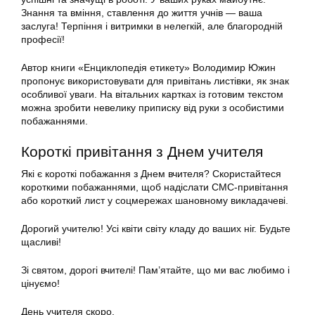
Знання та вміння, ставлення до життя учнів — ваша
заслуга! Терпіння і витримки в нелегкій, але благородній
професії!
Автор книги «Енциклопедія етикету» Володимир Южин
пропонує використовувати для привітань листівки, як знак
особливої уваги. На вітальних картках із готовим текстом
можна зробити невелику приписку від руки з особистими
побажаннями.
Короткі привітання з Днем учителя
Які є короткі побажання з Днем вчителя? Скористайтеся
короткими побажаннями, щоб надіслати СМС-привітання
або короткий лист у соцмережах шановному викладачеві.
Дорогий учителю! Усі квіти світу кладу до ваших ніг. Будьте
щасливі!
Зі святом, дорогі вчителі! Пам’ятайте, що ми вас любимо і
цінуємо!
День учителя скоро,