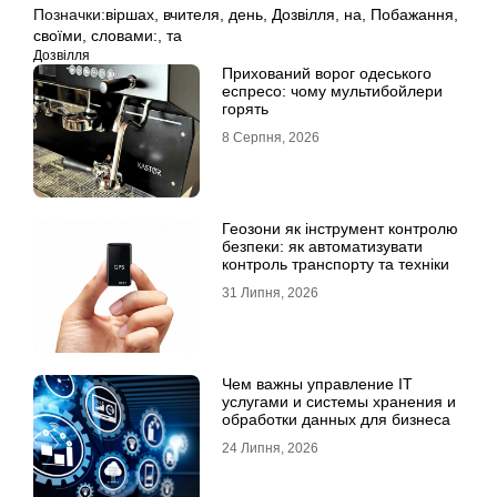
Позначки:
віршах
,
вчителя
,
день
,
Дозвілля
,
на
,
Побажання
,
своїми
,
словами:
,
та
Дозвілля
Прихований ворог одеського
еспресо: чому мультибойлери
горять
8 Серпня, 2026
Геозони як інструмент контролю
безпеки: як автоматизувати
контроль транспорту та техніки
31 Липня, 2026
Чем важны управление IT
услугами и системы хранения и
обработки данных для бизнеса
24 Липня, 2026