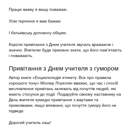
Працю важку я вашу поважаю.
Усім терпіння я вам бажаю
І батьківську допомогу обіцяю.
Короткі привітання з Днем учителя звучать вражаюче і
значно. Вчителю буде приємно знати, що його пам’ятають
і поважають.
Привітання з Днем учителя з гумором
Автор книги «Енциклопедія етикету. Все про правила
хорошого тону» Міллер Ллуеллін вважає, що час і спосіб
висловлення привітань залежать від почуттів людей, які
мають стосунок до події. Подаруйте своєму наставнику на
День вчителя кумедні привітання з жартами та
примовками, якщо впевнені, що почуття гумору його не
підведе.
Дорогий учитель наш!