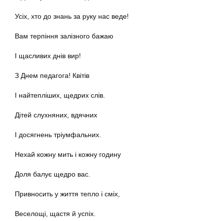
Усіх, хто до знань за руку нас веде!
Вам терпіння залізного бажаю
І щасливих днів вир!
З Днем педагога! Квітів
І найтепліших, щедрих слів.
Дітей слухняних, вдячних
І досягнень тріумфальних.
Нехай кожну мить і кожну годину
Доля балує щедро вас.
Привносить у життя тепло і сміх,
Веселощі, щастя й успіх.