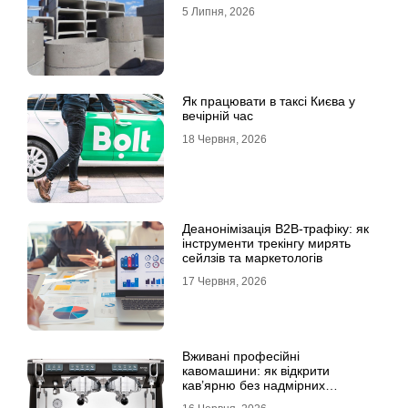
5 Липня, 2026
Як працювати в таксі Києва у
вечірній час
18 Червня, 2026
Деанонімізація B2B-трафіку: як
інструменти трекінгу мирять
сейлзів та маркетологів
17 Червня, 2026
Вживані професійні
кавомашини: як відкрити
кав’ярню без надмірних
інвестицій