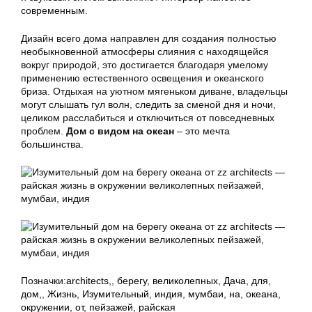
современным.
Дизайн всего дома направлен для создания полностью
необыкновенной атмосферы слияния с находящейся
вокруг природой, это достигается благодаря умелому
применению естественного освещения и океанского
бриза. Отдыхая на уютном мягеньком диване, владельцы
могут слышать гул волн, следить за сменой дня и ночи,
целиком расслабиться и отключиться от повседневных
проблем.
Дом с видом на океан
– это мечта
большинства.
Позначки:
architects,
,
берегу
,
великолепных
,
Дача
,
для
,
дом,
,
Жизнь
,
Изумительный
,
индия
,
мумбаи
,
на
,
океана
,
окружении
,
от
,
пейзажей
,
райская