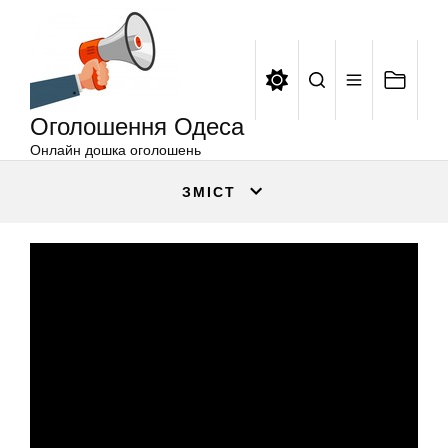
Оголошення
Перейти
Одеса
до
вмісту
Оголошення Одеса
Онлайн дошка оголошень
ЗМІСТ