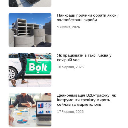
Найкращі причини обрати якісні
залізобетонні вироби
5 Липня, 2026
Як працювати в таксі Києва у
вечірній час
18 Червня, 2026
Деанонімізація B2B-трафіку: як
інструменти трекінгу мирять
сейлзів та маркетологів
17 Червня, 2026