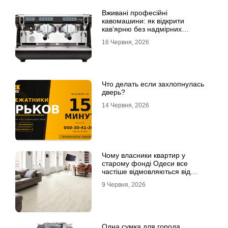
Вживані професійні
кавомашини: як відкрити
кав’ярню без надмірних
інвестицій
16 Червня, 2026
Что делать если захлопнулась
дверь?
14 Червня, 2026
Чому власники квартир у
старому фонді Одеси все
частіше відмовляються від
лінолеуму на користь ламінату
9 Червня, 2026
Одна сумка для города,