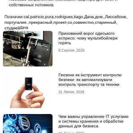
собственных потомков.
Позначки:
cal
,
patricio
,
pura
,
rodrigues
,
tiago
,
Дача
,
дом,
,
Лиссабоне
,
португалия.
,
прекрасный
,
проект
,
со
,
совместно
,
старинный
,
студией
Дача
Прихований ворог одеського
еспресо: чому мультибойлери
горять
8 Серпня, 2026
Геозони як інструмент контролю
безпеки: як автоматизувати
контроль транспорту та техніки
31 Липня, 2026
Чем важны управление IT услугами
и системы хранения и обработки
данных для бизнеса