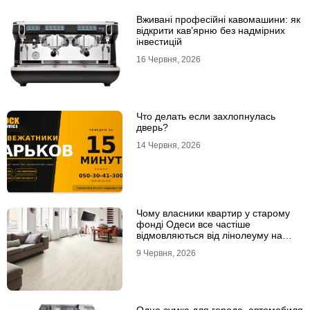
Вживані професійні кавомашини: як
відкрити кав’ярню без надмірних
інвестицій
16 Червня, 2026
Что делать если захлопнулась
дверь?
14 Червня, 2026
Чому власники квартир у старому
фонді Одеси все частіше
відмовляються від лінолеуму на
користь ламінату
9 Червня, 2026