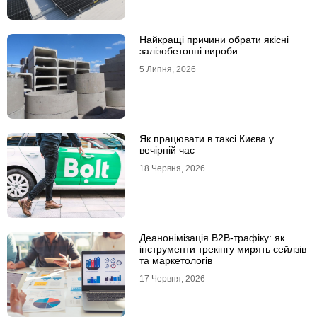
Найкращі причини обрати якісні
залізобетонні вироби
5 Липня, 2026
Як працювати в таксі Києва у
вечірній час
18 Червня, 2026
Деанонімізація B2B-трафіку: як
інструменти трекінгу мирять сейлзів
та маркетологів
17 Червня, 2026