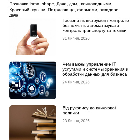
Позначки:
loma
,
shape
,
Дача
,
дом,
,
клиновидными
,
Красивый
,
крыши
,
Потрясающе
,
формами
,
эквадоре
Дача
Геозони як інструмент контролю
безпеки: як автоматизувати
контроль транспорту та техніки
31 Липня, 2026
Чем важны управление IT
услугами и системы хранения и
обработки данных для бизнеса
24 Липня, 2026
Від рукопису до книжкової
полички
23 Липня, 2026