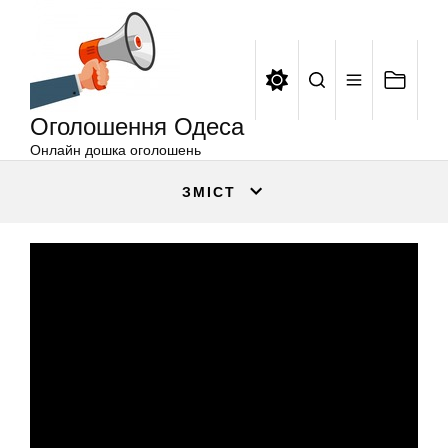
Оголошення
Перейти
Одеса
до
вмісту
Оголошення Одеса
Онлайн дошка оголошень
ЗМІСТ