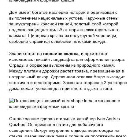
Дом имеет богатое наследие истории и реализован с
выполнением национальных устоев. Наружные стены
заштукатурены красной глиной, толстый слой которой
надежно защищает жильё от жаркого экваториального
климата. Щипцовая крыша из полукруглой черепицы,
свободно справится с любыми потоками дождя.
Здание стоит
на
вершине склона
, и архитектор
использовал дизайн ландшафта для оформления двора.
Ограды и бордюры выложены из природного камня.
Между плитами дорожки растёт травка, превращённая в
натуральный декор. Деревянная отделка Arupo выглядит
эстетично и неповторимо. Закрытая терраса с 2-ух сторон
дома делает условия для приятного отдыха в тени.
Старое здание сделал стильным дизайнер Ivan Andres
Quizhpe. Он применял патио для добавочного
освещения. Вокруг внутреннего двора перегородки из
стекла, разрешающие лучам солнца на протяжении всего