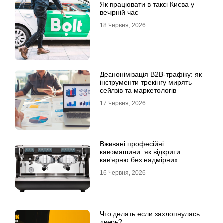
Як працювати в таксі Києва у
вечірній час
18 Червня, 2026
Деанонімізація B2B-трафіку: як
інструменти трекінгу мирять
сейлзів та маркетологів
17 Червня, 2026
Вживані професійні
кавомашини: як відкрити
кав’ярню без надмірних
інвестицій
16 Червня, 2026
Что делать если захлопнулась
дверь?