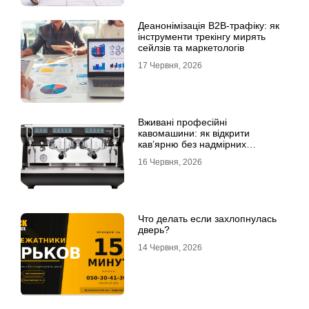
Деанонімізація B2B-трафіку: як
інструменти трекінгу мирять
сейлзів та маркетологів
17 Червня, 2026
Вживані професійні
кавомашини: як відкрити
кав’ярню без надмірних
інвестицій
16 Червня, 2026
Что делать если захлопнулась
дверь?
14 Червня, 2026