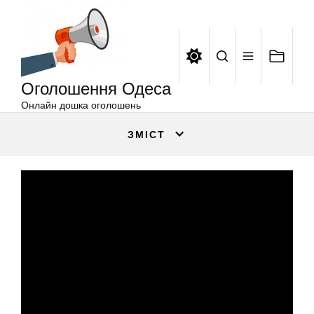
Оголошення
Перейти
Одеса
до
вмісту
Оголошення Одеса
Онлайн дошка оголошень
ЗМІСТ