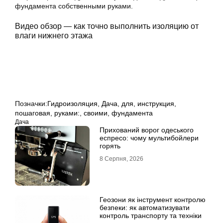
фундамента собственными руками.
Видео обзор — как точно выполнить изоляцию от
влаги нижнего этажа
Позначки:
Гидроизоляция
,
Дача
,
для
,
инструкция
,
пошаговая
,
руками:
,
своими
,
фундамента
Дача
Прихований ворог одеського
еспресо: чому мультибойлери
горять
8 Серпня, 2026
Геозони як інструмент контролю
безпеки: як автоматизувати
контроль транспорту та техніки