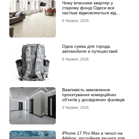
Чому власники квартир у
старому фонді Одеси все
частіше відмовляються від
лінолеуму на користь ламінату
9 Червня, 2026
Одна сумка для города,
автомобиля и путешествий
8 Червня, 2026
Важливість замовлення
проєктування комерційних
об’єктів у досвідчених фахівців
3 Червня, 2026
iPhone 17 Pro Max и чехол на
Айфон: достойная защита для