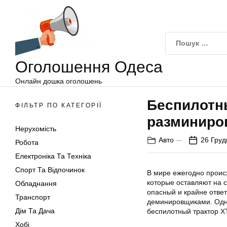
Оголошення
Перейти
Одеса
до
вмісту
Оголошення Одеса
Онлайн дошка оголошень
Беспилотны
ФІЛЬТР ПО КАТЕГОРІЇ
разминиров
Нерухомість
Авто
26 Груд
Робота
Електроніка Та Техніка
Спорт Та Відпочинок
В мире ежегодно проис
которые оставляют на с
Обладнання
опасный и крайне отве
Транспорт
деминировщиками. Одн
Дім Та Дача
беспилотный трактор Х
Хобі