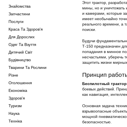
Этот трактор, разрабо
Знайомства
мины, но и уничтожать
и камерами, которые за
Запчастини
имеет необычайно точн
Послуги
реального времени, а т
Краса Та Здоров'я
поиски.
Для Дорослих
Будучи фундаментально
Одяг Та Взуття
Т-150 предназначен для
попадания в минное пол
Дитячий Світ
несчастьями, уберечь т
Будівництво
защитить жизни мирных
Тварини Та Рослини
Принцип работ
Різне
Оголошення
Беспилотный трактор
боевых действий. Прин
Економіка
как навигация, интелл
Здоров'я
Туризм
Основная задача техни
взрывоопасные объекты 
Наука
мощной пневматической
Техніка
безопасностью.