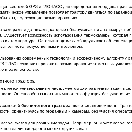
нащен системой GPS и ГЛОНАСС для определения координат расп
оматическое управление позволяет трактору двигаться по заданной
 объекты, подлежащие разминированию.
а камерами и датчиками, которые обнаруживают и анализируют об
. Существует возможность использования термокамеры, которая п
по их температуре. Остальные датчики обнаруживают объект спе
з выполняется искусственным интеллектом.
пользованию современных технологий и эффективному алгоритму р
ТЗ Т-150 позволяет проводить разминирование земельных участков
ю и безопасностью.
отного трактора
является универсальным инструментом для различных задач в се
ности. Он способен выполнять множество функций без участия чел
зможностей
беспилотного трактора
является автономность. Тракт
ости, ориентируясь по геоданным и камерам, без участия операто
используется для различных задач. Например, он может использо
и почвы, чистки дорог и многих других задач.