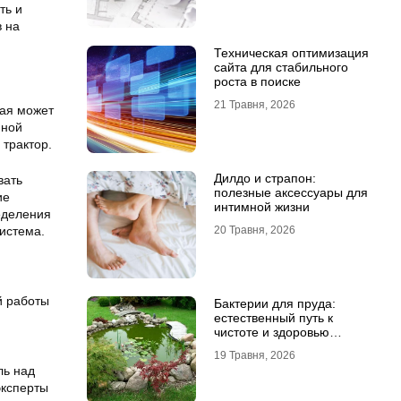
ть и
 на
Техническая оптимизация
сайта для стабильного
роста в поиске
21 Травня, 2026
рая может
нной
трактор.
Дилдо и страпон:
вать
полезные аксессуары для
ие
интимной жизни
еделения
истема.
20 Травня, 2026
й работы
Бактерии для пруда:
естественный путь к
чистоте и здоровью
водоема
19 Травня, 2026
ль над
эксперты