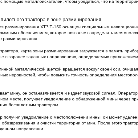
с помощью металлоискателей, чтобы убедиться, что на территори
пилотного трактора в зоне разминирования
для разминирования ХТЗ Т-150 оснащен специальным навигацион
раммным обеспечением, которое позволяет определять местополо
е разминирования.
трактора, карта зоны разминирования загружается в память прибо
оне в заранее заданных направлениях, определяемых приложением
линной металлической щеткой вращается вокруг своей оси, очища
яных неровностей, чтобы повысить точность определения местопо
вает мину, он останавливается и издает звуковой сигнал. Оператор
ном месте, получает уведомление о обнаруженной мины через п
ния беспилотным трактором.
тор получил уведомление о местоположении мины, он может удален
 обезвреживания и очистки территории от мин. После этого тракто
аданном направлении.