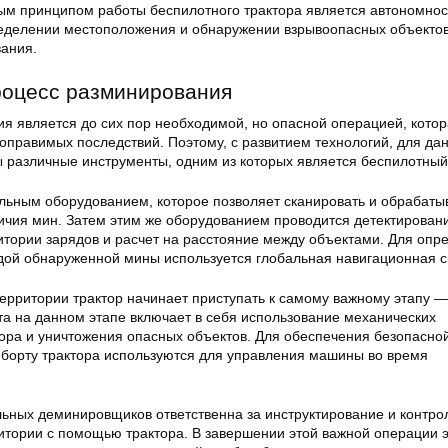
ым принципом работы беспилотного трактора является автономнос
ределении местоположения и обнаружении взрывоопасных объектов
ания.
роцесс разминирования
я является до сих пор необходимой, но опасной операцией, кото
оправимых последствий. Поэтому, с развитием технологий, для да
 различные инструменты, одним из которых является беспилотный 
льным оборудованием, которое позволяет сканировать и обрабаты
ичия мин. Затем этим же оборудованием проводится детектирован
итории зарядов и расчет на расстояние между объектами. Для опр
дой обнаруженной мины используется глобальная навигационная с
территории трактор начинает приступать к самому важному этапу —
а на данном этапе включает в себя использование механических
ора и уничтожения опасных объектов. Для обеспечения безопасно
борту трактора используются для управления машины во время
ных деминировщиков ответственна за инструктирование и контро
тории с помощью трактора. В завершении этой важной операции 