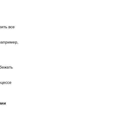
ить все
например,
збежать
оцессе
нии