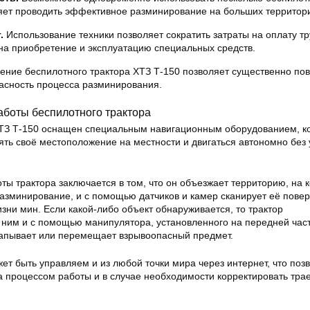
яет проводить эффективное разминирование на больших территор
.
Использование техники позволяет сократить затраты на оплату т
 на приобретение и эксплуатацию специальных средств.
ение беспилотного трактора ХТЗ Т-150 позволяет существенно по
асность процесса разминирования.
аботы беспилотного трактора
ТЗ Т-150 оснащен специальным навигационным оборудованием, к
ять своё местоположение на местности и двигаться автономно без 
ы трактора заключается в том, что он объезжает территорию, на 
азминирование, и с помощью датчиков и камер сканирует её повер
зни мин. Если какой-либо объект обнаруживается, то трактор
 ним и с помощью манипулятора, установленного на передней час
апывает или перемещает взрывоопасный предмет.
жет быть управляем и из любой точки мира через интернет, что поз
а процессом работы и в случае необходимости корректировать тра