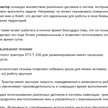
актор
оснащен множеством различных датчиков и систем, которы
вно выполнять задачи. Например, он может сканировать поверхно
ия мин и бомб, что делает его идеальным для работы в зоне боев
ания территорий.
также может работать в ночное время благодаря тому, что он осн
делает его еще более универсальным и позволяет использовать ег
е время суток.
ьзования техники
тного трактора ХТЗ Т-150 для разминирования имеет несколько
еств.
спилотная техника позволяет избежать риска для жизни человека,
 эту работу вручную.
.
Трактор имеет высокую скорость передвижения и возможность ра
то увеличивает производительность и сокращает время выполнения 
аря использованию различных датчиков и системы навигации, тра
пределять местоположение мин и управляться с максимальной точ
сть.
Возможность одновременно использовать несколько беспилот