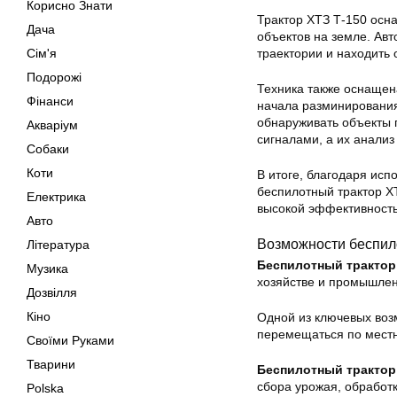
Корисно Знати
Трактор ХТЗ Т-150 ос
Дача
объектов на земле. Авт
Сім'я
траектории и находить
Подорожі
Техника также оснащен
Фінанси
начала разминирования
обнаруживать объекты 
Акваріум
сигналами, а их анали
Собаки
Коти
В итоге, благодаря ис
беспилотный трактор Х
Електрика
высокой эффективность
Авто
Возможности беспил
Література
Беспилотный трактор
Музика
хозяйстве и промышлен
Дозвілля
Кіно
Одной из ключевых во
перемещаться по местн
Своїми Руками
Тварини
Беспилотный трактор
сбора урожая, обработк
Polska