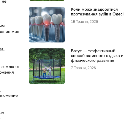
и не
Коли може знадобитися
протезування зубів в Одесі
19 Травня, 2026
ным
жение мин
ра.
Батут — эффективный
.
способ активного отдыха и
физического развития
я землю от
7 Травня, 2026
ложения
,
риложение
но
р