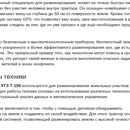
танный специально для разминирования, может не только быстро н
 их без участия человека внутри трактора. Он оснащен новейшими 
мечают мину на глубине до 50 см от поверхности земли. Кроме тог
ую систему GPS, что позволяет ему знать свое местоположение в
акже следить за тем, где он уже прошел и где еще необходимо про
 безопасным и высокотехнологичным прибором, беспилотный тра
 ускоренного и более эффективного разминирования зон, где есть
е. Это прекрасный пример того, как технологии могут помочь в ср
ех, кто рискует своей жизнью в процессе выполнения опасных зада
 жителей в зонах конфликта.
ы техники
 ХТЗ Т-150
используется для разминирования земельных участков 
цип работы техники основан на использовании различных технологи
ектуальный анализ данных и автоматическое управление.
ки заключается в том, чтобы с помощью датчиков обнаруживать
на земле и подавлять их силой воздействия. Для этого трактор о
 системой, позволяющей разминировать землю с высокой точност