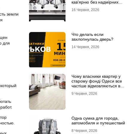
кав’ярню без надмірних
інвестицій
е
16 Червня, 2026
сть земли
ых
Что делать если
ащен
захлопнулась дверь?
о для
14 Червня, 2026
Чому власники квартир у
старому фонді Одеси все
 который
частіше відмовляються від
лінолеуму на користь
9 Червня, 2026
ламінату
ботать
работ.
ктор
Одна сумка для города,
ностью.
автомобиля и путешествий
8 Червня, 2026
ных