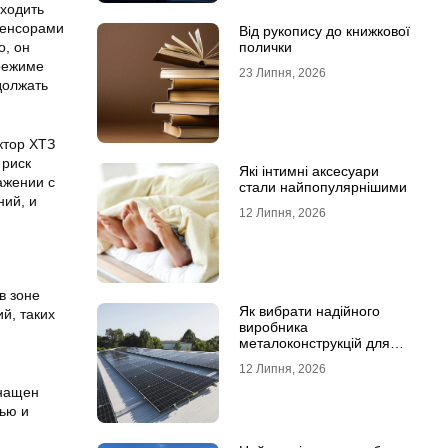
аходить
сенсорами
Від рукопису до книжкової
о, он
полички
 режиме
23 Липня, 2026
должать
ктор ХТЗ
 риск
Які інтимні аксесуари
ажении с
стали найпопулярнішими
ний, и
12 Липня, 2026
в зоне
Як вибрати надійного
й, таких
виробника
металоконструкцій для
сонячних панелей
12 Липня, 2026
снащен
ью и