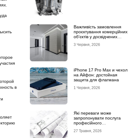
иях.
руда
Важливість замовлення
высить
проєктування комерційних
об’єктів у досвідчених
фахівців
3 Червня, 2026
оторое
участия
iPhone 17 Pro Max и чехол
на Айфон: достойная
защита для флагмана
которой
хность в
1 Червня, 2026
ти
Які переваги може
воляет
запропонувати послуга
екторию
професійного
проєктування будинку
27 Травня, 2026