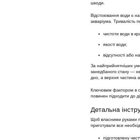
шкоди.
Відстоювання води є на
акваріума. Тривалість п
чистоти води в кра
якості води;
відсутності або н
За найприйнятніших ум
занедбаного стану — не 
дно, а верхня частина 
Ключовим фактором в об
повинен підходити до ді
Детальна інстру
Щоб власними руками п
приготувати все необхі
підготовлену чист