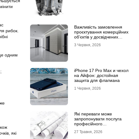
ільшується
мінити
ас
Важливість замовлення
ля рибок.
проєктування комерційних
ібні
об’єктів у досвідчених
фахівців
3 Червня, 2026
ще одним
iPhone 17 Pro Max и чехол
;
на Айфон: достойная
защита для флагмана
1 Червня, 2026
оже
Які переваги може
запропонувати послуга
професійного
акож
проєктування будинку
27 Травня, 2026
ків, які