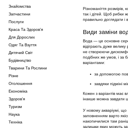
Знайомства
Різноманіття розмірів, 
Запчастини
так і дітей. Щоб рибки 
правильно доглядати і 
Послуги
Краса Та Здоров'я
Види заміни во
Для Дорослих
Вода — це основне серед
Одяг Та Взуття
відіграють дуже велику
не створюючи дискомфо
Дитячий Світ
подібних же умов, і за
Будівництво
варіантами:
Тварини Та Рослини
за допомогою повн
Різне
Оголошення
завдяки підміні мі
Економіка
Кожен з варіантів має в
Здоров'я
інакше можна завдати 
Туризм
У новому
акваріумі
, що
Наука
заповненням варто якісн
накопичилися там раніш
Техніка
залишки яких можуть за