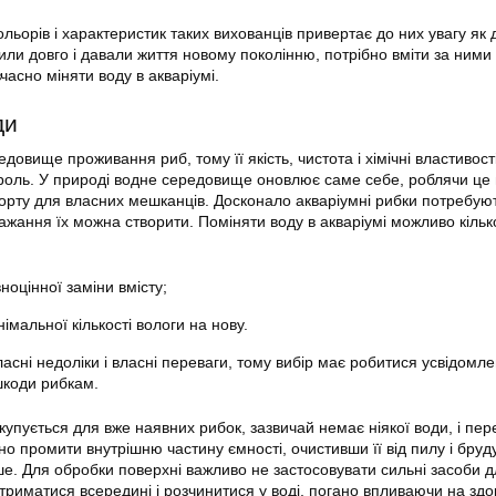
кольорів і характеристик таких вихованців привертає до них увагу як
жили довго і давали життя новому поколінню, потрібно вміти за ними
вчасно міняти
воду
в
акваріумі
.
ди
овище проживання риб, тому її якість, чистота і хімічні властивост
 роль. У природі водне середовище оновлює саме себе, роблячи це 
рту для власних мешканців. Досконало акваріумні рибки потребую
 бажання їх можна створити. Поміняти
воду
в
акваріумі
можливо кіль
оцінної заміни вмісту;
німальної кількості вологи на нову.
ласні недоліки і власні переваги, тому вибір має робитися усвідомл
шкоди рибкам.
 купується для вже наявних рибок, зазвичай немає ніякої води, і пер
о промити внутрішню частину ємності, очистивши її від пилу і бруду
е. Для обробки поверхні важливо не застосовувати сильні засоби д
триматися всередині і розчинитися у воді, погано впливаючи на здо