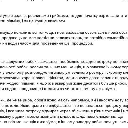
м уже з водою, рослинами і рибками, то для початку варто запитат
ити підміну, і як це краще виконати.
мущо пояснить всі тонкощі, і нові вихованці освояться в новій обст
продавець не має настільки великих знань, то потрібно самостійно
міни води і часом для проведення цієї процедури.
 акваріумних рибок вважається необхідністю, адже потроху почина
діяльності рибок, рослин та інших мешканців, що заважає їхньому х
у власному розпорядженні акваріум великого розміру і скромну кіл
астосовуючи хороші очисні фільтри, можна дуже довго залишати
вод
чи жодної підміни. Якщо ж в
акваріумі
живе десяток і більше рибок,
ти водне середовище і стежити за чистотою вмісту акваріума.
вки, де живе риба, обов’язково мають напрямки, які і вносять нову
в
ю потоків. Якщо цього не відбувається, то починається процес утв
в, і все живе потроху відмирає через збільшення рівня токсинів і ніт
ідміну рідини, можна зменшити кількість шкідливих елементів, що
 на всіх мешканців акваріума, в іншому випадку рибки почнуть вим