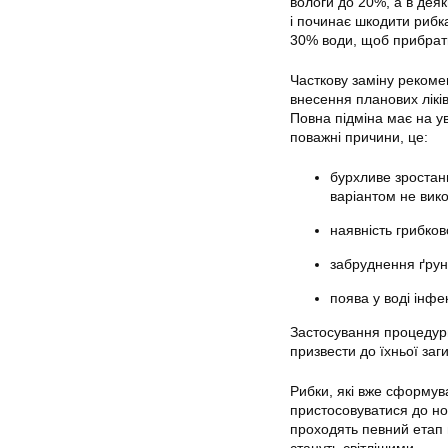
вологи до 20%, а в деяк
і починає шкодити рибк
30% води, щоб прибрати 
Часткову заміну рекомен
внесення планових лікі
Повна підміна має на ув
поважні причини, це:
бурхливе зростан
варіантом не вик
наявність грибков
забруднення ґрунт
поява у воді інфе
Застосування процедури
призвести до їхньої заг
Рибки, які вже сформув
пристосовуватися до нов
проходять певний етап в