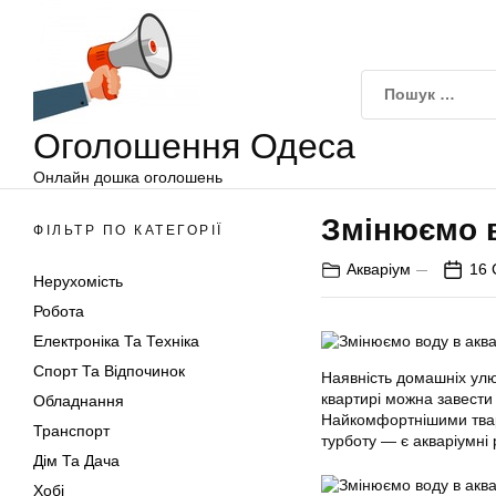
Оголошення
Перейти
Одеса
до
вмісту
Оголошення Одеса
Онлайн дошка оголошень
Змінюємо в
ФІЛЬТР ПО КАТЕГОРІЇ
Акваріум
16 
Нерухомість
Робота
Електроніка Та Техніка
Спорт Та Відпочинок
Наявність домашніх улюб
квартирі можна завести 
Обладнання
Найкомфортнішими твар
Транспорт
турботу — є акваріумні 
Дім Та Дача
Хобі