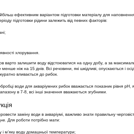
йбільш ефективним варіантом підготовки матеріалу для наповненн
еріоду підготовки рідини залежить від певних факторів:
ні;
аявності хлорування.
ов варто залишити
воду
відстоюватися на одну добу, а за максимал
менше ніж на 15 днів. Всі речовини, які шкідливі, опускаються і ос
акуратно вливається до рибок.
робці води для акваріумних рибок вважається показник рівня рН, 
апазону в 7-8, всі інші значення вважаються згубними.
кція
ровести заміну води в
акваріумі
, важливо знати правильну черговіст
дне. Для роботи потрібно мати:
у і м’яку
воду
домашньої температури;