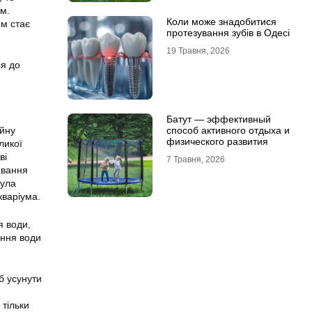
ум.
Коли може знадобитися
им стає
протезування зубів в Одесі
19 Травня, 2026
ся до
Батут — эффективный
айну
способ активного отдыха и
физического развития
ликої
ві
7 Травня, 2026
ивання
мула
кваріума.
я води,
ення води
об усунути
 тільки