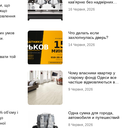
кав’ярню без надмірних
им, що
інвестицій
16 Червня, 2026
якщо
новлення
их умов
Что делать если
захлопнулась дверь?
и.
14 Червня, 2026
увати той
Чому власники квартир у
старому фонді Одеси все
частіше відмовляються від
лінолеуму на користь
9 Червня, 2026
ламінату
 об’єму і
Одна сумка для города,
автомобиля и путешествий
що
ної
8 Червня, 2026