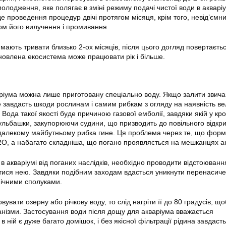
лодження, яке полягає в зміні режиму подачі чистої води в акварі
е проведення процедур двічі протягом місяця, крім того, невід’ємн
ом його вилучення і промивання.
 мають тривати близько 2-ох місяців, після цього догляд повертаєть
оновлена екосистема може працювати рік і більше.
и
аріума можна лише приготовану спеціально
воду
. Якщо залити звич
це завдасть шкоди рослинам і самим рибкам з огляду на наявність ве
у. Вода такої якості буде причиною газової емболії, завдяки якій у кро
бульбашки, закупорюючи судини, що призводить до повільного відкр
едалекому майбутньому рибка гине. Ця проблема через те, що фор
O, а набагато складніша, що погано проявляється на мешканцях а
 в
акваріумі
від поганих наслідків, необхідно проводити відстоюванн
тися нею. Завдяки подібним заходам вдасться уникнути перенасич
мічними сполуками.
вувати озерну або річкову
воду
, то слід нагріти її до 80 градусів, щ
ганізми. Застосування води після дощу для акваріума вважається
 ній є дуже багато домішок, і без якісної фільтрації рідина завдасть