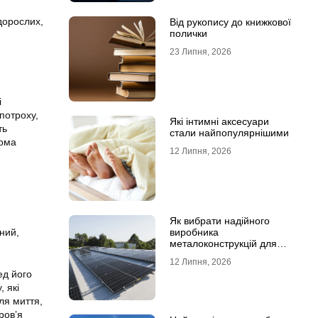
 дорослих,
Від рукопису до книжкової
полички
23 Липня, 2026
і
потроху,
Які інтимні аксесуари
ть
стали найпопулярнішими
кома
12 Липня, 2026
Як вибрати надійного
ений,
виробника
металоконструкцій для
сонячних панелей
12 Липня, 2026
ед його
, які
ля миття,
ров’я