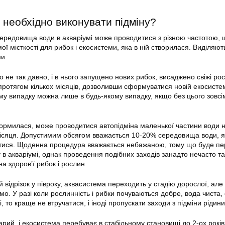
 необхідно виконувати підміну?
середовища води в
акваріумі
може проводитися з різною частотою, 
мої місткості для рибок і екосистеми, яка в ній створилася. Виділяют
ми:
 не так давно, і в нього запущено нових рибок, висаджено свіжі рос
протягом кількох місяців, дозволивши сформуватися новій екосисте
му випадку можна лише в будь-якому випадку, якщо без цього зовсі
рмилася, може проводитися автопідміна маленької частини води н
місяця. Допустимим обсягом вважається 10-20% середовища води, я
оятися. Щоденна процедура вважається небажаною, тому що буде 
у в
акваріумі
, однак проведення подібних заходів занадто нечасто т
а здоров’ї рибок і рослин.
 відрізок у півроку, аквасистема переходить у стадію дорослої, але
о. У разі коли рослинність і рибки почуваються добре, вода чиста, 
, то краще не втручатися, і іноді пропускати заходи з підміни рідини
рий, і екосистема перебуває в стабільному становищі до 2-ох років