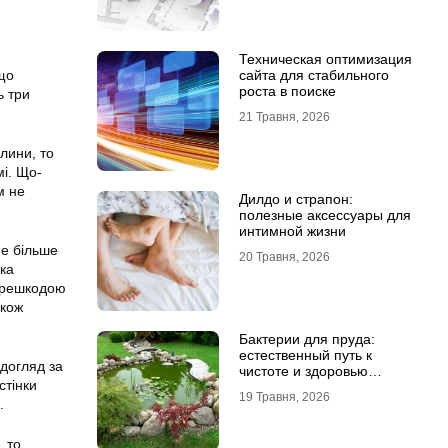
Техническая оптимизация
що
сайта для стабильного
роста в поиске
ь три
21 Травня, 2026
лини, то
мі. Що-
м не
Дилдо и страпон:
полезные аксессуары для
интимной жизни
е більше
20 Травня, 2026
ка
перешкодою
акож
Бактерии для пруда:
естественный путь к
 догляд за
чистоте и здоровью
стінки
водоема
19 Травня, 2026
.
, то