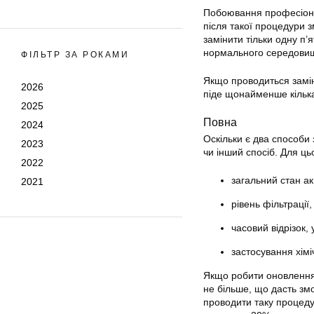
Побоювання професіонал
після такої процедури з
замінити тільки одну п’
нормального середовища
ФІЛЬТР ЗА РОКАМИ
Якщо проводиться замі
2026
піде щонайменше кілька
2025
Повна
2024
Оскільки є два способи
2023
чи інший спосіб. Для ць
2022
загальний стан ак
2021
рівень фільтрації
часовий відрізок,
застосування хімі
Якщо робити оновлення 
не більше, що дасть зм
проводити таку процедур