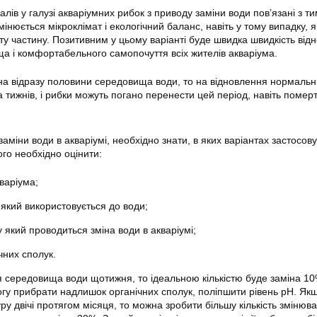
ів у галузі акваріумних рибок з приводу заміни води пов’язані з т
мінюється мікроклімат і екологічний баланс, навіть у тому випадку, 
яту частину. Позитивним у цьому варіанті буде швидка швидкість від
 і комфортабельного самопочуття всіх жителів акваріума.
на відразу половини середовища води, то на відновлення нормальн
 тижнів, і рибки можуть погано перенести цей період, навіть померт
 заміни води в
акваріумі
, необхідно знати, в яких варіантах застосов
ого необхідно оцінити:
варіума;
, який використовується до води;
 у який проводиться зміна води в
акваріумі
;
чних сполук.
середовища води щотижня, то ідеальною кількістю буде заміна 10%
огу прибрати надлишок органічних сполук, поліпшити рівень рН. Як
у двічі протягом місяця, то можна зробити більшу кількість змінюва