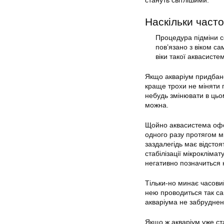
стануть світлішими.
Наскільки часто
Процедура підміни 
пов’язано з віком са
віки такої аквасисте
Якщо акваріум придбано
краще трохи не міняти 
небудь змінювати в цьо
можна.
Щойно аквасистема офо
одного разу протягом 
заздалегідь має відст
стабілізації мікроклімат
негативно позначиться н
Тільки-но минає часовий
нею проводиться так сам
акваріума не забруднені
Якщо ж акваріум уже ста