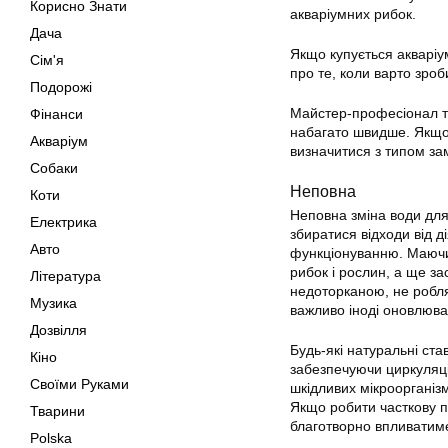
Корисно Знати
акваріумних рибок.
Дача
Якщо купується акваріу
Сім'я
про те, коли варто зроб
Подорожі
Майстер-професіонал тя
Фінанси
набагато швидше. Якщо 
Акваріум
визначитися з типом за
Собаки
Неповна
Коти
Неповна зміна води для
Електрика
збиратися відходи від 
Авто
функціонуванню. Маючи 
рибок і рослин, а ще з
Література
недоторканою, не робля
Музика
важливо іноді оновлюва
Дозвілля
Будь-які натуральні ста
Кіно
забезпечуючи циркуляці
Своїми Руками
шкідливих мікроорганізмі
Якщо робити часткову п
Тварини
благотворно впливатиме
Polska