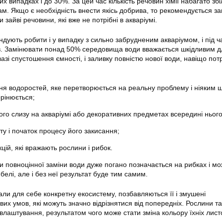
их випадках і до 30%. За цей час кількість речовин хімії набагато зб
ам. Якщо є необхідність внести якісь добрива, то рекомендується за
зайві речовини, які вже не потрібні в
акваріумі
.
дують робити і у випадку з сильно забрудненим акваріумом, і під ч
в. Замінювати понад 50% середовища води вважається шкідливим д
азі спустошення ємності, і заливку повністю нової води, навіщо потр
ня водоростей, яке перетворюється на реальну проблему і ніяким 
орінюється;
ого слизу на
акваріумі
або декоративних предметах всередині нього
у і початок процесу його закисання;
кцій, які вражають рослини і рибок.
 повноцінної заміни води дуже погано позначається на рибках і м
ибелі, але і без неї результат буде тим самим.
али для себе конкретну екосистему, позбавляються її і змушені
их умов, які можуть значно відрізнятися від попередніх. Рослини т
лаштування, результатом чого може стати зміна кольору їхніх листоч