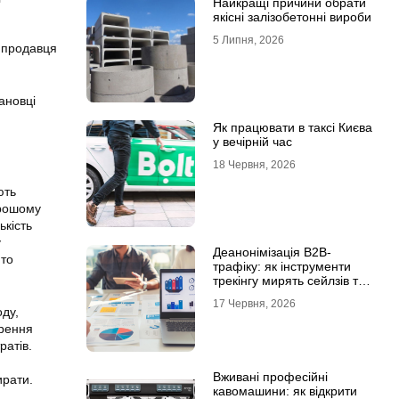
Найкращі причини обрати
якісні залізобетонні вироби
5 Липня, 2026
и продавця
ановці
Як працювати в таксі Києва
у вечірній час
18 Червня, 2026
ють
орошому
ькість
у
Деанонімізація B2B-
 то
трафіку: як інструменти
трекінгу мирять сейлзів та
маркетологів
17 Червня, 2026
оду
,
орення
ратів.
Вживані професійні
ирати.
кавомашини: як відкрити