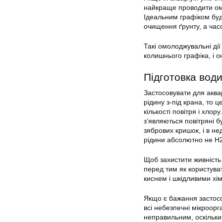
найкраще проводити омо
Ідеальним графіком буд
очищення ґрунту, а час
Такі омолоджувальні дії
колишнього графіка, і 
Підготовка вод
Застосовувати для акв
рідину з-під крана, то 
кількості повітря і хлор
з’являються повітряні 
зябрових кришок, і в н
рідини абсолютно не H2
Щоб захистити живність
перед тим як користува
киснем і шкідливими хі
Якщо є бажання застосо
всі небезпечні мікроор
неправильним, оскільки в