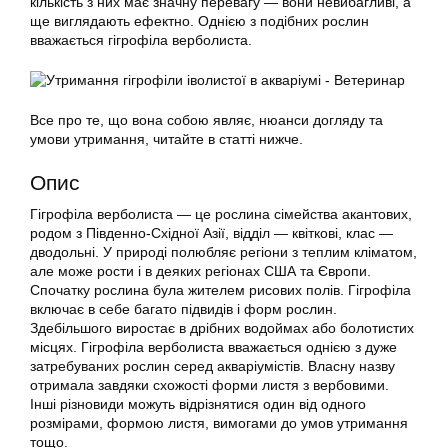
кількість з них має значну перевагу — вони невибагливі, а
ще виглядають ефектно. Однією з подібних рослин
вважається гігрофіла верболиста.
Все про те, що вона собою являє, нюанси догляду та
умови
утримання
, читайте в статті нижче.
Опис
Гігрофіла верболиста — це рослина сімейства акантових,
родом з Південно-Східної Азії, відділ — квіткові, клас —
дводольні. У природі полюбляє регіони з теплим кліматом,
але може рости і в деяких регіонах США та Європи.
Спочатку рослина була жителем рисових полів. Гігрофіла
включає в себе багато підвидів і форм рослин.
Здебільшого виростає в дрібних водоймах або болотистих
місцях. Гігрофіла верболиста вважається однією з дуже
затребуваних рослин серед акваріумістів. Власну назву
отримала завдяки схожості форми листя з вербовими.
Інші різновиди можуть відрізнятися один від одного
розмірами, формою листя, вимогами до умов
утримання
тощо.