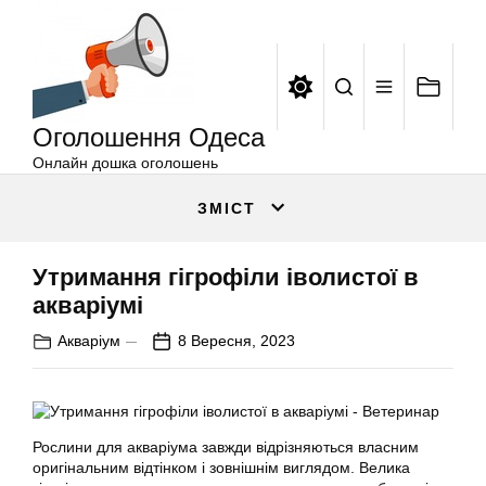
Оголошення
Перейти
Одеса
до
вмісту
Оголошення Одеса
Онлайн дошка оголошень
ЗМІСТ
Утримання гігрофіли іволистої в
акваріумі
Акваріум
8 Вересня, 2023
Рослини для акваріума завжди відрізняються власним
оригінальним відтінком і зовнішнім виглядом. Велика