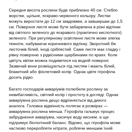
Середня висота рослини буде приблизно 40 см. Стебло
жорстке, щільне, яскраво-червоного кольору. Листки
можуть виростати до 12 см завдовжки, а завширшки до 1,5
см. Поверхня листя може бути забарвлена в різні відтінки
від світлого зеленого до яскравого (практично кислотного)
зеленого. При регулярному освітленні листя може злегка
темніти, набуваючи коричневого відтінку. Зворотний бік
листочків білий, іноді сріблястий. Саме листя має гладку і
рівну поверхню з рідкісними щербинами по краях. Коли
цвітуть квітки можна подивитися на водній поверхні.
Зазвичай вони розміщуються під листям і мають білий,
блакитний або фіолетовий колір. Однак цвіте гігрофіла
досить рідко.
Багато господарів акваріумів полюбили рослину за
невибагливість, світлий колір і простоту в догляді. Однак
акваріумна рослина дещо відрізняється від дикого
аналога. Головна відмінність полягає в розмірах —
акваріумна рослина менша. Гігрофіла гальмує процес
забруднення акваріума, насичує воду киснем, а ще
підтримує біологічний баланс. Відомо, що гігрофіла може
частково переробляти нітрати, роблячи меншим їхній