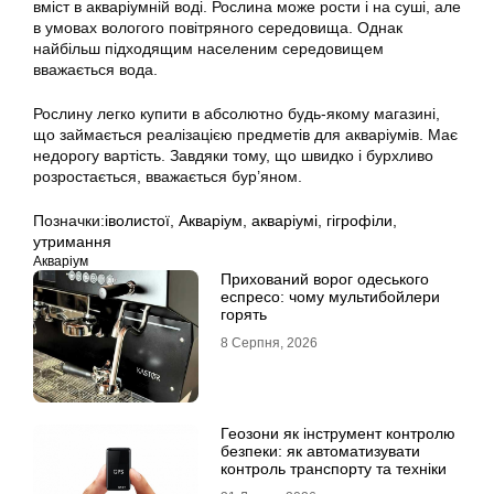
вміст в акваріумній воді. Рослина може рости і на суші, але
в умовах вологого повітряного середовища. Однак
найбільш підходящим населеним середовищем
вважається вода.
Рослину легко купити в абсолютно будь-якому магазині,
що займається реалізацією предметів для акваріумів. Має
недорогу вартість. Завдяки тому, що швидко і бурхливо
розростається, вважається бур’яном.
Позначки:
іволистої
,
Акваріум
,
акваріумі
,
гігрофіли
,
утримання
Акваріум
Прихований ворог одеського
еспресо: чому мультибойлери
горять
8 Серпня, 2026
Геозони як інструмент контролю
безпеки: як автоматизувати
контроль транспорту та техніки